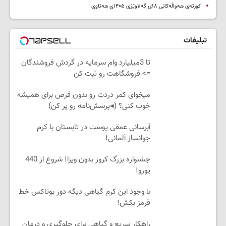
کورتەی هەواڵەکانی ۱۸ی گەلاوێژی ۱۴۰۵ی هەتاوی
تبلیغات
تا 3میلیارد وام سرمایه در گردش فروشندگان
=> فروشگاهت رو ثبت کن
میخوای کمر دردت رو بدون قرص برای همیشه
خوب کنی؟ (◂پرسش‌نامه رو پر کن)
آبرسانی عمقی پوست در تابستان با کرم
جوانساز آلمانی!
جشنواره بزرگ کروز بدون ویزا! شروع از 440
یورو!
با وجود این کرم گیاهی دیگه دور بوتاکس خط
قرمز بکش!
راهکار سریع و گیاهی برای جلوگیری و درمان