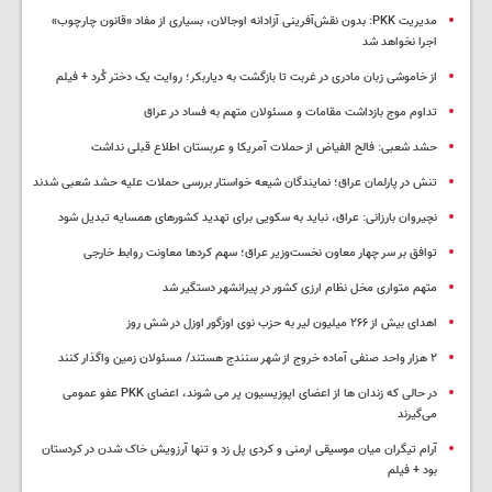
مدیریت PKK: بدون نقش‌آفرینی آزادانه اوجالان، بسیاری از مفاد «قانون چارچوب»
اجرا نخواهد شد
از خاموشی زبان مادری در غربت تا بازگشت به دیاربکر؛ روایت یک دختر کُرد + فیلم
تداوم موج بازداشت مقامات و مسئولان متهم به فساد در عراق
حشد شعبی: فالح الفیاض از حملات آمریکا و عربستان اطلاع قبلی نداشت
تنش در پارلمان عراق؛ نمایندگان شیعه خواستار بررسی حملات علیه حشد شعبی شدند
نچیروان بارزانی: عراق، نباید به سکویی برای تهدید کشورهای همسایه تبدیل شود
توافق بر سر چهار معاون نخست‌وزیر عراق؛ سهم کردها معاونت روابط خارجی
متهم متواری مخل نظام ارزی کشور در پیرانشهر دستگیر شد
اهدای بیش از ۲۶۶ میلیون لیر به حزب نوی اوزگور اوزل در شش روز
۲ هزار واحد صنفی آماده خروج از شهر سنندج هستند/ مسئولان زمین واگذار کنند
در حالی که زندان ها از اعضای اپوزیسیون پر می شوند، اعضای PKK عفو عمومی
می‌گیرند
آرام تیگران میان موسیقی ارمنی و کردی پل زد و تنها آرزویش خاک شدن در کردستان
بود + فیلم