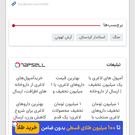
برچسب‌ها
جنگ
استاندار کردستان
آرش لهونی
تبلیغات
آمپول های لاغری با
بهترین قیمت
خریدآمپول‌های
یک میلیون تخفیف
داروهای لاغری، با ۱
لاغری از داروخانه
| ارسال از داروخانه
میلیون تخفیف و
های اطرافت، ارسال
های معتبر
ارسال از داروخانه‌
فوری همراه با پک
۱ میلیون تومان
۱ میلیون تومان
بهترین داروهای
یخ!
تخفیف داروهای
تخفیف محصولات
لاغری برای شروع
لاغری منتخب با
لاغری؛ یک قدم
کاهش وزن، ارسال
ارسال از داروخانه
نزدیک‌تر به شروع
از داروخانه های
نزدیکت
کاهش وزن
نزدیکت!