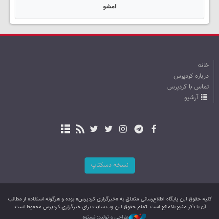
امشو
خانه
درباره کردپرس
تماس با کردپرس
آرشیو
نسخه دسکتاپ
کليه حقوق اين پایگاه اطلاع‌رسانی متعلق به «خبرگزاری کردپرس» بوده و هرگونه استفاده از مطالب
آن با ذکر منبع بلامانع است. تمام حقوق این وب سایت برای خبرگزاری کردپرس محفوظ است.
طراحی و تولید: نستوه