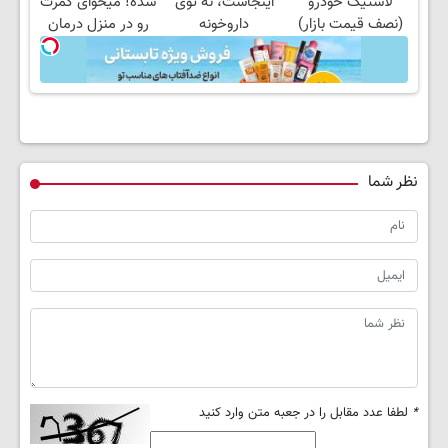
لاستیک خودرو
اینجاست، نه توی
شده! میخوای کمرت
(نصف قیمت بازار)
داروخونه
رو در منزل درمان
کنی؟
((پرسش‌نامه))
نظر شما
*
لطفا عدد مقابل را در جعبه متن وارد کنید