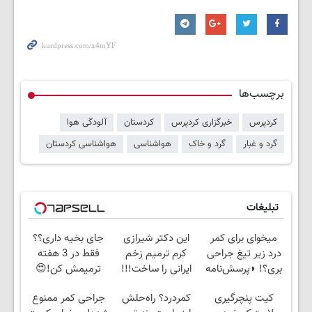
برچسب‌ها
کردپرس
خبرگزاری کردپرس
کردستان
آلودگی هوا
گرد و غبار
گرد و خاک
هواشناسی
هواشناسی کردستان
تبلیغات
میخوای برای کمر
این دکتر شیرازی
جای بخیه داری؟؟
درد زیر تیغ جراحی
کرم ترمیم زخم
فقط در 3 هفته
بری؟! ◗پرسش‌نامه
ایرانی را ساخت!!!
ترمیمش کن!😍
رو پر کن◖
کیت پنچرگیری
کمردرد؟ راه‌حلش
جراحی کمر ممنوع