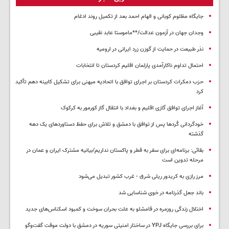
جایگاه مظلوم کوبانی و الهام احمد بعد از تکمیل روند ادغام
وجدان جهان در آزمون عدالت/**ماموستا عابد نقیبی
نذر طبیعت در حمایت از گوزن زرد ایرانی در ارومیه
احتمال تداوم ناکارآمدی پارلمان اقلیم کردستان تا انتخابات
حزب دمکرات کردستان بر اجرای توافق با اتحادیه میهنی برای تشکیل کابینه دهم تأکید
کرد
آغاز اجرای توافق گازی اقلیم و بغداد با انتقال گاز کورمور به کرکوک
خودگردانی کُردها پس از توافق با دمشق و تلاش برای حفظ دستاوردهای یک دهه
گذشته
بقائی: برنامه‌ای برای سفر به قطر و پاکستان نداریم/بیانیه مشترک ایران و عمان در
مرحله تدوین است
مرز رازی به کریدور ریلی شرق - غرب کشور تبدیل می‌شود
باند جعل گذرنامه در خوی شناسایی شد
اختلال زندگی روزمره در قامشلو به علت بحران سوخت و کمبود اسکناس‌های جدید
برای بررسی جایگاه YPJ در ساختار امنیتی سوریه در دمشق با دولت موقت گفت‌وگو