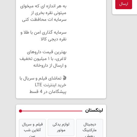
وزن
ارسال
به هر اندازه ای که میخوای
میتونی نقره بخری از
سرمایه ات محافظت کنی
سرمایه گذاری امن با طلا و
نقره دیجی کالا
بهترین قیمت داروهای
لاغری، با ۱ میلیون تخفیف
و ارسال از داروخانه‌
🎬 تماشای فیلم و سریال با
خرید اینترنت LTE
پیشگامان در 4 قسط
لینکستان
دیجیتال
لوازم یدکی
فیلم و سریال
مارکتینگ
موتور
آنلاین شب
رویش
بین