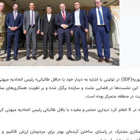
به گزارش کردپرس، «مظلوم عبدی» فرمانده کل نیروهای دموکراتیک سوریه(SDF) در توئیتی با اشاره به دیدار خود با «بافل طالبانی» رئیس ا
رد این نشست‌ها در فضایی مثبت و سازنده برگزار شده و بر تقویت همکاری‌های م
«مظلوم عبدی» فرمانده کل SDF با انتشار توئیتی در صفحه رسمی خود در X اعلام کرد دیداری «مثمر و مفید» با بافل طالبانی رئیس اتحادیه
همکاری مشترک در راستای ساختن آینده‌ای بهتر برای مردم‌مان ارزش قائلیم و