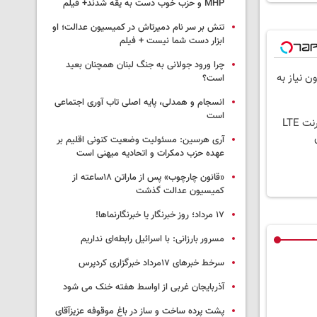
MHP و حزب خوب دست به یقه شدند+ فیلم
تنش بر سر نام دمیرتاش در کمیسیون عدالت؛ او
ابزار دست شما نیست + فیلم
چرا ورود جولانی به جنگ لبنان همچنان بعید
ون نیاز به
است؟
انسجام و همدلی، پایه اصلی تاب آوری اجتماعی
است
بدون پیش پرداخت در 4 قسط ✅ اینترنت LTE
آری هرسین: مسئولیت وضعیت کنونی اقلیم بر
عهده حزب دمکرات و اتحادیه میهنی است
«قانون چارچوب» پس از ماراتن ۱۸ساعته از
کمیسیون عدالت گذشت
١٧ مرداد؛ روز خبرنگار یا خبرنگارنماها!
مسرور بارزانی: با اسرائیل رابطه‌ای نداریم
سرخط خبرهای ۱۷مرداد خبرگزاری کردپرس
آذربایجان غربی از اواسط هفته خنک می شود
پشت پرده ساخت و ساز در باغ موقوفه عزیزآقای