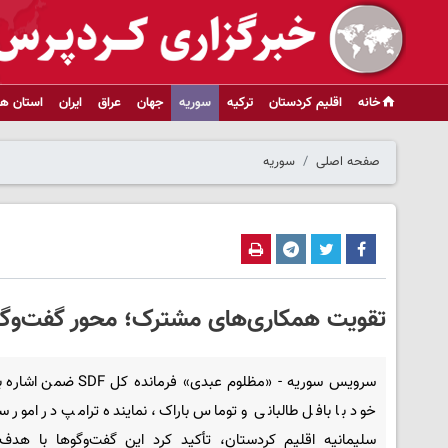
خانه
اقلیم کردستان
ترکیه
سوریه
جهان
عراق
ایران
استان ها
صفحه اصلی
سوریه
تقویت همکاری‌های مشترک؛ محور گفت‌وگوی 
سرویس سوریه - «مظلوم عبدی» فرمانده کل 
خود با بافل طالبانی و توماس باراک، نماینده ترامپ در امور س
سلیمانیه اقلیم کردستان، تأکید کرد این گفت‌وگوها با هدف