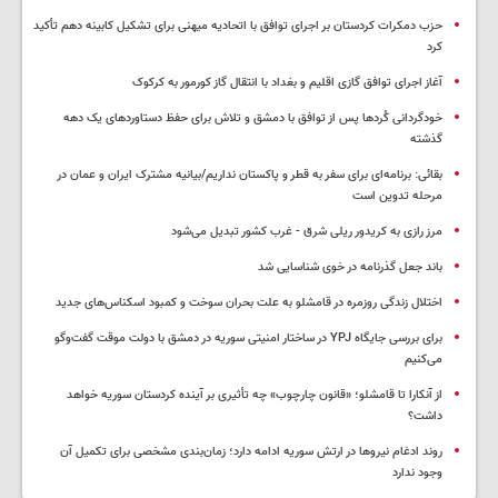
حزب دمکرات کردستان بر اجرای توافق با اتحادیه میهنی برای تشکیل کابینه دهم تأکید
کرد
آغاز اجرای توافق گازی اقلیم و بغداد با انتقال گاز کورمور به کرکوک
خودگردانی کُردها پس از توافق با دمشق و تلاش برای حفظ دستاوردهای یک دهه
گذشته
بقائی: برنامه‌ای برای سفر به قطر و پاکستان نداریم/بیانیه مشترک ایران و عمان در
مرحله تدوین است
مرز رازی به کریدور ریلی شرق - غرب کشور تبدیل می‌شود
باند جعل گذرنامه در خوی شناسایی شد
اختلال زندگی روزمره در قامشلو به علت بحران سوخت و کمبود اسکناس‌های جدید
برای بررسی جایگاه YPJ در ساختار امنیتی سوریه در دمشق با دولت موقت گفت‌وگو
می‌کنیم
از آنکارا تا قامشلو؛ «قانون چارچوب» چه تأثیری بر آینده کردستان سوریه خواهد
داشت؟
روند ادغام نیروها در ارتش سوریه ادامه دارد؛ زمان‌بندی مشخصی برای تکمیل آن
وجود ندارد