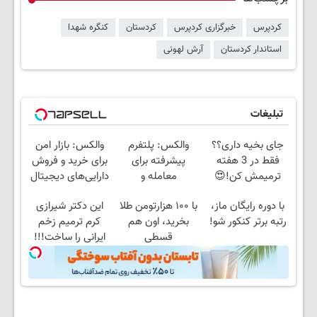
کردپرس
خبرگزاری کردپرس
کردستان
کنگره شهدا
استاندار کردستان
آرش لهونی
تبلیغات
جای بخیه داری؟؟
والکس: پلتفرم
والکس: بازار امن
فقط در 3 هفته
پیشرفته برای
برای خرید و فروش
ترمیمش کن!😍
معامله و
دارایی‌های دیجیتال
سرمایه‌گذاری ایمن
با دوره رایگان ماز،
با ۱۰۰ هزارتومن طلا
این دکتر شیرازی
رتبه برتر کنکور شو!
بخرید، اون هم
کرم ترمیم زخم
قسطی
ایرانی را ساخت!!!