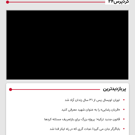
کردپرس۲۴
پربازدیدترین
توران اویسال پس از ۳۱ سال زندان آزاد شد
«قربان رضایی» را به عنوان شهید معرفی کنید
قانون جدید ترکیه؛ پروژه بزرگ‌ برای بازتعریف مسئله کردها
باباگرگر جان می گیرد/ نجات گری که در راه ایثار فدا شد