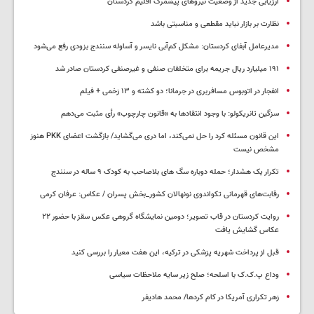
ارزیابی جدید از وضعیت نیروهای پیشمرگ اقلیم کردستان
نظارت بر بازار نباید مقطعی و مناسبتی باشد
مدیرعامل آبفای کردستان: مشکل کم‌آبی نایسر و آساوله سنندج بزودی رفع می‌شود
۱۹۱ میلیارد ریال جریمه برای متخلفان صنفی و غیرصنفی کردستان صادر شد
انفجار در اتوبوس مسافربری در جرمانا؛ دو کشته و ۱۳ زخمی + فیلم
سزگین تانریکولو: با وجود انتقادها به «قانون چارچوب» رأی مثبت می‌دهم
این قانون مسئله کرد را حل نمی‌کند، اما دری می‌گشاید/ بازگشت اعضای PKK هنوز
مشخص نیست
تکرار یک هشدار؛ حمله دوباره سگ های بلاصاحب به کودک ۹ ساله در سنندج
رقابت‌های قهرمانی تکواندوی نونهالان کشور_بخش پسران / عکاس: عرفان کرمی
روایت کردستان در قاب تصویر؛ دومین نمایشگاه گروهی عکس سقز با حضور ۲۲
عکاس گشایش یافت
قبل از پرداخت شهریه پزشکی در ترکیه، این هفت معیار را بررسی کنید
وداع پ.ک.ک با اسلحه؛ صلح زیر سایه ملاحظات سیاسی
زهر تکراری آمریکا در کام کردها/ محمد هادیفر