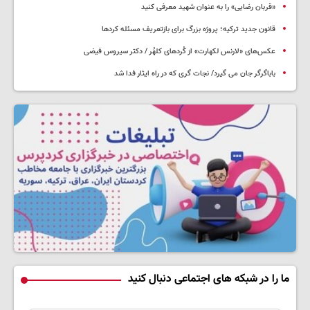
«قربان رضایی» را به عنوان شهید معرفی کنید
قانون جدید ترکیه؛ پروژه بزرگ‌ برای بازتعریف مسئله کردها
عکس‌های «لارنس لکهارت» از کُردهای کلهُر / دکتر سیروس فیضی
باباگرگر جان می گیرد/ نجات گری که در راه ایثار فدا شد
ما را در شبکه های اجتماعی دنبال کنید