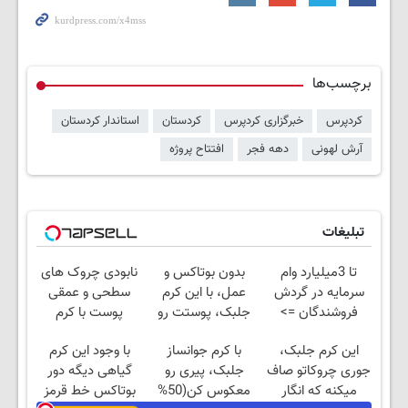
برچسب‌ها
کردپرس
خبرگزاری کردپرس
کردستان
استاندار کردستان
آرش لهونی
دهه فجر
افتتاح پروژه
تبلیغات
تا 3میلیارد وام
بدون بوتاکس و
نابودی چروک های
سرمایه در گردش
عمل، با این کرم
سطحی و عمقی
فروشندگان =>
جلبک، پوستت رو
پوست با کرم
فروشگاهت رو ثبت
جوان کن
آلمانی(45%تخفیف)
این کرم جلبک،
با کرم جوانساز
با وجود این کرم
کن
جوری چروکاتو صاف
جلبک، پیری رو
گیاهی دیگه دور
میکنه که انگار
معکوس کن(50%
بوتاکس خط قرمز