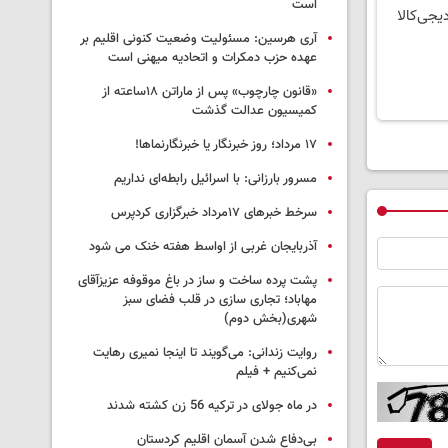
است
یجی‌کالا
آری هرسین: مسئولیت وضعیت کنونی اقلیم بر
عهده حزب دمکرات و اتحادیه میهنی است
«قانون چارچوب» پس از ماراتن ۱۸ساعته از
کمیسیون عدالت گذشت
١٧ مرداد؛ روز خبرنگار یا خبرنگارنماها!
مسرور بارزانی: با اسرائیل رابطه‌ای نداریم
سرخط خبرهای ۱۷مرداد خبرگزاری کردپرس
آذربایجان غربی از اواسط هفته خنک می شود
پشت پرده ساخت و ساز در باغ موقوفه عزیزآقای
مهاباد؛ تجاری سازی در قلب فضای سبز
شهری(بخش دوم)
روایت زندانی: می‌گویند تا اینجا نمیری رهایت
نمی‌کنیم + فیلم
در ماه جولای در ترکیه 56 زن کشته شدند
بی‌دفاع شدن آسمان اقلیم کردستان