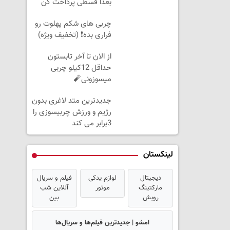
بعدا قسطی پرداخت کن
چربی های شکم پهلوت رو
فراری بده❗ (تخفیف ویژه)
از الان تا آخر تابستون
حداقل 12کیلو چربی
میسوزونی🧨
جدیدترین متد لاغری بدون
رژیم و ورزش چربیسوزی را
3برابر می کند
لینکستان
دیجیتال
لوازم یدکی
فیلم و سریال
مارکتینگ
موتور
آنلاین شب
رویش
بین
امشو | جدیدترین فیلم‌ها و سریال‌ها