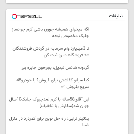
تبلیغات
اگه میخوای همیشه جوون باشی کرم جوانساز
جلبک مخصوص توعه
تا 3میلیارد وام سرمایه در گردش فروشندگان
=> فروشگاهت رو ثبت کن
گردونه شانس تبدیل، بچرخون جایزه ببر
کیا سراتو گذاشتی برای فروش؟ با خودرو45
سریع بفروش ✅
این آقای58ساله با کرم ضدچروک جلبک10سال
جوان شد(سفارش با تخفیف)
پلاتینر تراپی: راه حل نوین برای کمردرد در منزل
شما