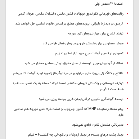
اعتماد/ **منصور اولی
رقابت‌های قهرمانی تکواندوی نونهالان کشور_بخش دختران/ عکاس: عرفان کرمی
الزیدی در دیدار با بارزانی: پرونده‌های معلق بر اساس قانون اساسی حل خواهد شد
ترفند الشرع برای مهار نیروهای کرد سوریه
هوش مصنوعی برای نخستین‌بار ویروس‌های فعال طراحی کرد
کمبودی در تامین گوشت مرغ مورد نیاز استان نداریم
استاندار آذربایجان‌غربی: توسعه از محل حقوق دولتی معادن محقق می شود
افتتاح و کلنگ زنی پروژه های میلیاردی در میاندوآب/از زنجیره تولید گوشت تا ابریشم
ترکیه، عربستان و پاکستان «پیمان مکه» را امضا کردند؛ حمله به یک عضو، حمله به
همه است + فیلم
توسعه گردشگری خارجی در آذربایجان غربی برنامه ریزی می شود
پیام معنادار نماینده MHP که قانون چارچوب را امضا نکرد: حتی مورچه هم صاحبی
دارد
دمیرتاش مشمول قانون آزادی نمی‌شود
دیدار پشت درهای بسته؛ در دیدار اردوغان و باغچه‌لی چه گذشت؟ + فیلم