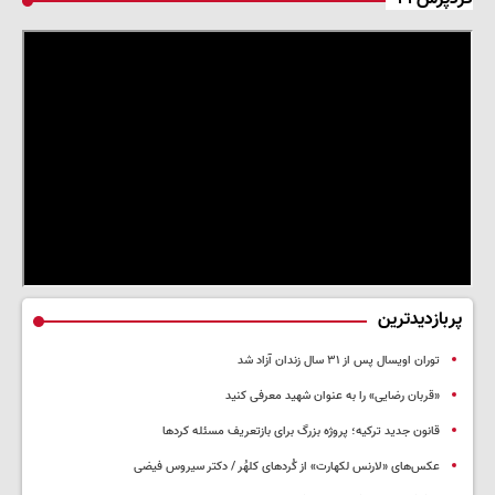
پربازدیدترین
توران اویسال پس از ۳۱ سال زندان آزاد شد
«قربان رضایی» را به عنوان شهید معرفی کنید
قانون جدید ترکیه؛ پروژه بزرگ‌ برای بازتعریف مسئله کردها
عکس‌های «لارنس لکهارت» از کُردهای کلهُر / دکتر سیروس فیضی