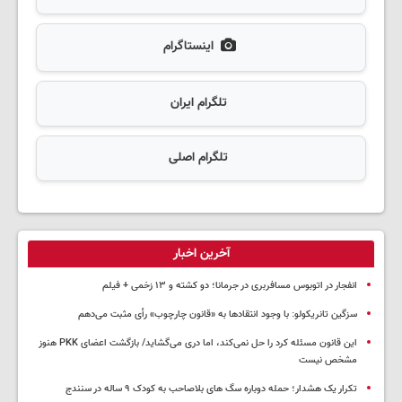
اینستاگرام
تلگرام ایران
تلگرام اصلی
آخرین اخبار
انفجار در اتوبوس مسافربری در جرمانا؛ دو کشته و ۱۳ زخمی + فیلم
سزگین تانریکولو: با وجود انتقادها به «قانون چارچوب» رأی مثبت می‌دهم
این قانون مسئله کرد را حل نمی‌کند، اما دری می‌گشاید/ بازگشت اعضای PKK هنوز
مشخص نیست
تکرار یک هشدار؛ حمله دوباره سگ های بلاصاحب به کودک ۹ ساله در سنندج