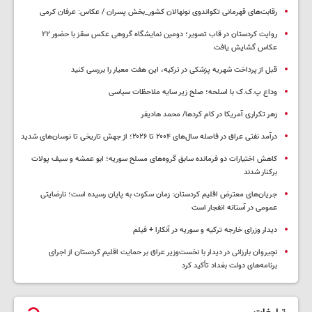
رقابت‌های قهرمانی تکواندوی نونهالان کشور_بخش پسران / عکاس: عرفان کرمی
روایت کردستان در قاب تصویر؛ دومین نمایشگاه گروهی عکس سقز با حضور ۲۲
عکاس گشایش یافت
قبل از پرداخت شهریه پزشکی در ترکیه، این هفت معیار را بررسی کنید
وداع پ.ک.ک با اسلحه؛ صلح زیر سایه ملاحظات سیاسی
زهر تکراری آمریکا در کام کردها/ محمد هادیفر
درآمد نفتی عراق در فاصله سال‌های ۲۰۰۴ تا ۲۰۲۶؛ از جهش تاریخی تا نوسان‌های شدید
کاهش اختیارات دو فرمانده سابق گروه‌های مسلح سوریه؛ ابو عمشه و سیف پولات
برکنار شدند
جریان‌های معترض اقلیم کردستان: زمان سکوت به پایان رسیده است؛ نارضایتی
عمومی در آستانه انفجار است
دیدار وزرای خارجه ترکیه و سوریه در آنکارا + فیلم
نچیروان بارزانی در دیدار با نخست‌وزیر عراق بر حمایت اقلیم کردستان از اجرای
برنامه‌های دولت بغداد تأکید کرد