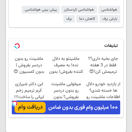
هواشناسی
هواشناسی کردستان
پیش بینی هواشناسی
بارش برف
کاهش دما
برف
تبلیغات
جای بخیه داری؟؟
ماشینتو به دلال
ماشینت رو بدون
فقط در 3 هفته
نده! به مصرف
دردسر بفروش |
ترمیمش کن!😍
کننده بفروش! بدون
بدون کمسیون 😍
پاسخ به یک تماس
از بازدید خودرو دلال
میخوایی ماشینت
این دکتر شیرازی
ها خسته شدی؟
رو بدون دردسر
کرم ترمیم زخم
اطلاعات ماشینت رو
بفروشی؟ بدون
ایرانی را ساخت!!!
اینجا ثبت کن
کمیسیون