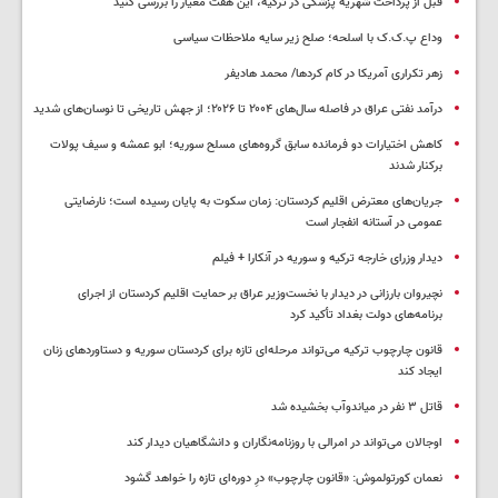
قبل از پرداخت شهریه پزشکی در ترکیه، این هفت معیار را بررسی کنید
وداع پ.ک.ک با اسلحه؛ صلح زیر سایه ملاحظات سیاسی
زهر تکراری آمریکا در کام کردها/ محمد هادیفر
درآمد نفتی عراق در فاصله سال‌های ۲۰۰۴ تا ۲۰۲۶؛ از جهش تاریخی تا نوسان‌های شدید
کاهش اختیارات دو فرمانده سابق گروه‌های مسلح سوریه؛ ابو عمشه و سیف پولات
برکنار شدند
جریان‌های معترض اقلیم کردستان: زمان سکوت به پایان رسیده است؛ نارضایتی
عمومی در آستانه انفجار است
دیدار وزرای خارجه ترکیه و سوریه در آنکارا + فیلم
نچیروان بارزانی در دیدار با نخست‌وزیر عراق بر حمایت اقلیم کردستان از اجرای
برنامه‌های دولت بغداد تأکید کرد
قانون چارچوب ترکیه می‌تواند مرحله‌ای تازه برای کردستان سوریه و دستاوردهای زنان
ایجاد کند
قاتل ٣ نفر در میاندوآب بخشیده شد
اوجالان می‌تواند در امرالی با روزنامه‌نگاران و دانشگاهیان دیدار کند
نعمان کورتولموش: «قانون چارچوب» درِ دوره‌ای تازه را خواهد گشود