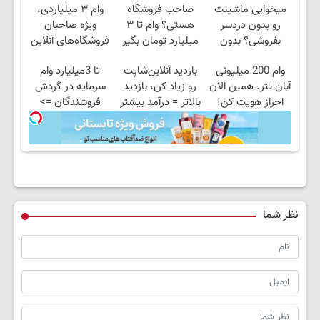
میخوایی ماشینت
صاحب فروشگاه
وام ۳ میلیاردی،
رو بدون دردسر
هستی؟ وام تا ۳
ویژه صاحبان
بفروشی؟ بدون
میلیارد تومان بگیر
فروشگاه‌های آنلاین
کمیسیون
و حضوری
وام 200 میلیونی
بازدید آنلاین‌شاپت
تا 3میلیارد وام
آبان تتر. همین الان
رو زیاد کن، بازدید
سرمایه در گردش
احراز هویت کن!
بالاتر = درآمد بیشتر
فروشندگان =>
فروشگاهت رو ثبت
کن
نظر شما