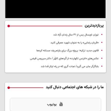
پربازدیدترین
توران اویسال پس از ۳۱ سال زندان آزاد شد
«قربان رضایی» را به عنوان شهید معرفی کنید
قانون جدید ترکیه؛ پروژه بزرگ‌ برای بازتعریف مسئله کردها
عکس‌های «لارنس لکهارت» از کُردهای کلهُر / دکتر سیروس فیضی
باباگرگر جان می گیرد/ نجات گری که در راه ایثار فدا شد
ما را در شبکه های اجتماعی دنبال کنید
یوتیوب