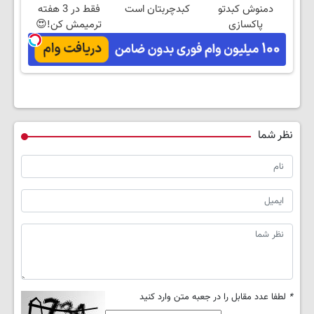
دمنوش کبدتو
کبدچربتان است
فقط در 3 هفته
پاکسازی
ترمیمش کن!😍
کن+ضمانت
مرجوعی
نظر شما
*
لطفا عدد مقابل را در جعبه متن وارد کنید