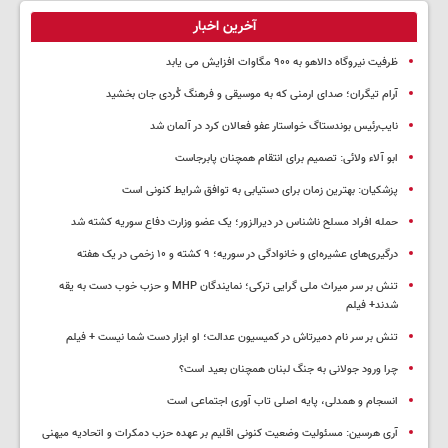
آخرین اخبار
ظرفیت نیروگاه دالاهو به ۹۰۰ مگاوات افزایش می یابد
آرام تیگران؛ صدای ارمنی که به موسیقی و فرهنگ کُردی جان بخشید
نایب‌رئیس بوندستاگ خواستار عفو فعالان کرد در آلمان شد
ابو آلاء ولائی: تصمیم برای انتقام همچنان پابرجاست
پزشکیان‌: بهترین زمان برای دستیابی به توافق شرایط کنونی است
حمله افراد مسلح ناشناس در دیرالزور؛ یک عضو وزارت دفاع سوریه کشته شد
درگیری‌های عشیره‌ای و خانوادگی در سوریه؛ ۹ کشته و ۱۰ زخمی در یک هفته
تنش بر سر میراث ملی گرایی ترکی؛ نمایندگان MHP و حزب خوب دست به یقه
شدند+ فیلم
تنش بر سر نام دمیرتاش در کمیسیون عدالت؛ او ابزار دست شما نیست + فیلم
چرا ورود جولانی به جنگ لبنان همچنان بعید است؟
انسجام و همدلی، پایه اصلی تاب آوری اجتماعی است
آری هرسین: مسئولیت وضعیت کنونی اقلیم بر عهده حزب دمکرات و اتحادیه میهنی