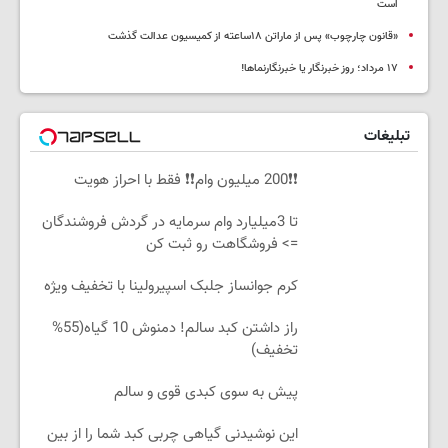
است
«قانون چارچوب» پس از ماراتن ۱۸ساعته از کمیسیون عدالت گذشت
١٧ مرداد؛ روز خبرنگار یا خبرنگارنماها!
تبلیغات
❗❗200 میلیون وام❗❗ فقط با احراز هویت
تا 3میلیارد وام سرمایه در گردش فروشندگان
=> فروشگاهت رو ثبت کن
کرم جوانساز جلبک اسپیرولینا با تخفیف ویژه
راز داشتن کبد سالم! دمنوش 10 گیاه(55%
تخفیف)
پیش به سوی کبدی قوی و سالم
این نوشیدنی گیاهی چربی کبد شما را از بین