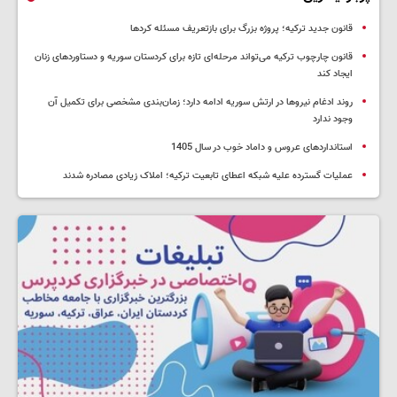
قانون جدید ترکیه؛ پروژه بزرگ‌ برای بازتعریف مسئله کردها
قانون چارچوب ترکیه می‌تواند مرحله‌ای تازه برای کردستان سوریه و دستاوردهای زنان
ایجاد کند
روند ادغام نیروها در ارتش سوریه ادامه دارد؛ زمان‌بندی مشخصی برای تکمیل آن
وجود ندارد
استانداردهای عروس و داماد خوب در سال 1405
عملیات گسترده علیه شبکه اعطای تابعیت ترکیه؛ املاک زیادی مصادره شدند