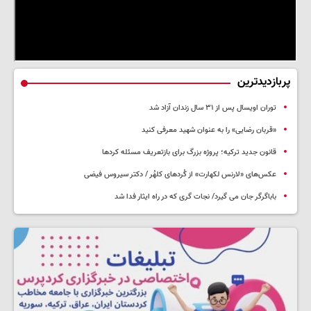
پربازدیدترین
توران اویسال پس از ۳۱ سال زندان آزاد شد
«قربان رضایی» را به عنوان شهید معرفی کنید
قانون جدید ترکیه؛ پروژه بزرگ‌ برای بازتعریف مسئله کردها
عکس‌های «لارنس لکهارت» از کُردهای کلهُر / دکتر سیروس فیضی
باباگرگر جان می گیرد/ نجات گری که در راه ایثار فدا شد