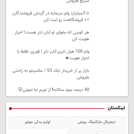
سریع بفروش
تا 3میلیارد وام سرمایه در گردش فروشندگان
=> فروشگاهت رو ثبت کن
هر کوینی که بخوای تو آبان تتر هست! احراز
هویت کن
وام 100 هزار تتری آبان تتر | فوری، فقط با
احراز هویت🔥
بازار پر از خریدار جک S3 / ماشینتو به راحتی
بفروش
40 درصد سود سالانه❗ از تورم جا نمونی😲
لینکستان
دیجیتال مارکتینگ رویش
لوازم یدکی موتور