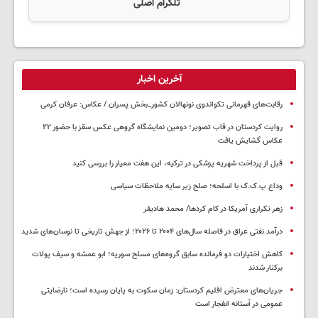
تلگرام اصلی
آخرین اخبار
رقابت‌های قهرمانی تکواندوی نونهالان کشور_بخش پسران / عکاس: عرفان کرمی
روایت کردستان در قاب تصویر؛ دومین نمایشگاه گروهی عکس سقز با حضور ۲۲
عکاس گشایش یافت
قبل از پرداخت شهریه پزشکی در ترکیه، این هفت معیار را بررسی کنید
وداع پ.ک.ک با اسلحه؛ صلح زیر سایه ملاحظات سیاسی
زهر تکراری آمریکا در کام کردها/ محمد هادیفر
درآمد نفتی عراق در فاصله سال‌های ۲۰۰۴ تا ۲۰۲۶؛ از جهش تاریخی تا نوسان‌های شدید
کاهش اختیارات دو فرمانده سابق گروه‌های مسلح سوریه؛ ابو عمشه و سیف پولات
برکنار شدند
جریان‌های معترض اقلیم کردستان: زمان سکوت به پایان رسیده است؛ نارضایتی
عمومی در آستانه انفجار است