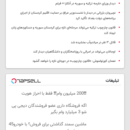
دیدار وزرای خارجه ترکیه و سوریه در آنکارا + فیلم
نچیروان بارزانی در دیدار با نخست‌وزیر عراق بر حمایت اقلیم کردستان از اجرای
برنامه‌های دولت بغداد تأکید کرد
قانون چارچوب ترکیه می‌تواند مرحله‌ای تازه برای کردستان سوریه و دستاوردهای زنان
ایجاد کند
قاتل ٣ نفر در میاندوآب بخشیده شد
اوجالان می‌تواند در امرالی با روزنامه‌نگاران و دانشگاهیان دیدار کند
نعمان کورتولموش: «قانون چارچوب» درِ دوره‌ای تازه را خواهد گشود
تبلیغات
❗❗200 میلیون وام❗❗ فقط با احراز هویت
اگه فروشگاه داری عضو فروشندگان دیجی پی
شو 3 میلیارد وام بگیر
ماشین سمند گذاشتی برای فروش؟ با خودرو45