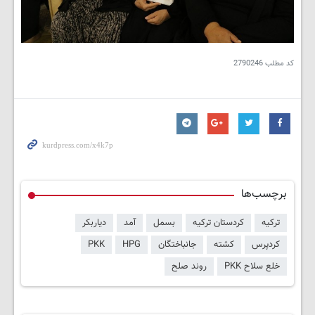
کد مطلب
2790246
برچسب‌ها
ترکیه
کردستان ترکیه
بسمل
آمد
دیاربکر
کردپرس
کشته
جانباختگان
HPG
PKK
خلع سلاح PKK
روند صلح