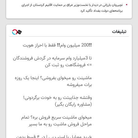
نچیروان بارزانی در دیدار با نخست‌وزیر عراق بر حمایت اقلیم کردستان از اجرای
برنامه‌های دولت بغداد تأکید کرد
تبلیغات
❗❗200 میلیون وام❗❗ فقط با احراز هویت
تا 3میلیارد وام سرمایه در گردش فروشندگان
=> فروشگاهت رو ثبت کن
ماشینت رو میخوای بفروشی؟ اینجا یک روزه
برات میفروشه
وقتشه جذایبتت رو به خودت برگردونی!
(مشاوره رایگان بگیر)
میخوای ماشینت سریع فروش بره؟ تمام
مراحل فروش ماشیت رو به ما بسپر
خرید موبایل با اسنپ پی | در ۴ قسط بدون