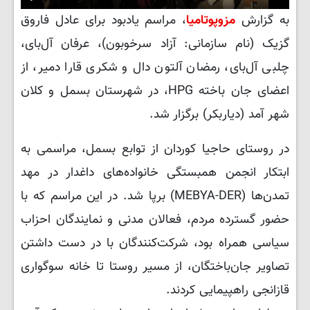
Play
Mute
Settings
PIP
Enter
Downlo
به گزارش
مزوپوتامیا
، مراسم یادبود برای عادل فاروق
fullscreen
گزیک (نام سازمانی: آزاد سرخوبون)، عرفان آل‌بای،
چلبی آل‌بای، رمضان آلتون دال و شکری قارا دمیر، از
اعضای جان باخته HPG، در شهرستان‌ بسمل و کلان
شهر آمد (دیاربکر) برگزار شد.
در روستای حاجیا کوردان از توابع بسمل، مراسمی به
ابتکار انجمن همبستگی خانواده‌های داغدار در مهد
تمدن‌ها (MEBYA-DER) برپا شد. در این مراسم که با
حضور گسترده مردم، فعالان مدنی و نمایندگان احزاب
سیاسی همراه بود، شرکت‌کنندگان با در دست داشتن
تصاویر جان‌باختگان، از مسیر روستا تا خانه سوگواری
قازانجی راهپیمایی کردند.