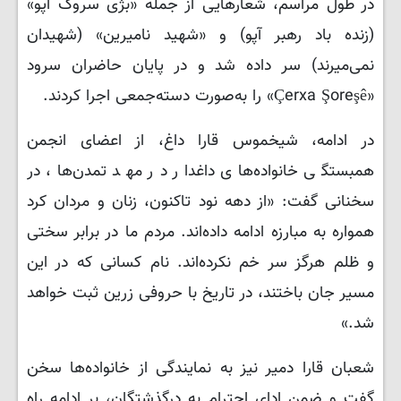
در طول مراسم، شعارهایی از جمله «بژی سروک آپو»
(زنده باد رهبر آپو) و «شهید نامیرین» (شهیدان
نمی‌میرند) سر داده شد و در پایان حاضران سرود
«Çerxa Şoreşê» را به‌صورت دسته‌جمعی اجرا کردند.
در ادامه، شیخموس قارا داغ، از اعضای انجمن
همبستگی خانواده‌های داغدار در مهد تمدن‌ها، در
سخنانی گفت: «از دهه نود تاکنون، زنان و مردان کرد
همواره به مبارزه ادامه داده‌اند. مردم ما در برابر سختی
و ظلم هرگز سر خم نکرده‌اند. نام کسانی که در این
مسیر جان باختند، در تاریخ با حروفی زرین ثبت خواهد
شد.»
شعبان قارا دمیر نیز به نمایندگی از خانواده‌ها سخن
گفت و ضمن ادای احترام به درگذشتگان، بر ادامه راه