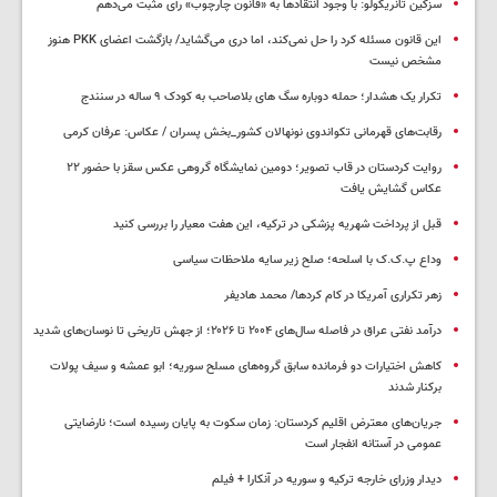
سزگین تانریکولو: با وجود انتقادها به «قانون چارچوب» رأی مثبت می‌دهم
این قانون مسئله کرد را حل نمی‌کند، اما دری می‌گشاید/ بازگشت اعضای PKK هنوز
مشخص نیست
تکرار یک هشدار؛ حمله دوباره سگ های بلاصاحب به کودک ۹ ساله در سنندج
رقابت‌های قهرمانی تکواندوی نونهالان کشور_بخش پسران / عکاس: عرفان کرمی
روایت کردستان در قاب تصویر؛ دومین نمایشگاه گروهی عکس سقز با حضور ۲۲
عکاس گشایش یافت
قبل از پرداخت شهریه پزشکی در ترکیه، این هفت معیار را بررسی کنید
وداع پ.ک.ک با اسلحه؛ صلح زیر سایه ملاحظات سیاسی
زهر تکراری آمریکا در کام کردها/ محمد هادیفر
درآمد نفتی عراق در فاصله سال‌های ۲۰۰۴ تا ۲۰۲۶؛ از جهش تاریخی تا نوسان‌های شدید
کاهش اختیارات دو فرمانده سابق گروه‌های مسلح سوریه؛ ابو عمشه و سیف پولات
برکنار شدند
جریان‌های معترض اقلیم کردستان: زمان سکوت به پایان رسیده است؛ نارضایتی
عمومی در آستانه انفجار است
دیدار وزرای خارجه ترکیه و سوریه در آنکارا + فیلم