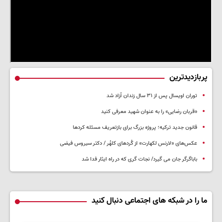
پربازدیدترین
توران اویسال پس از ۳۱ سال زندان آزاد شد
«قربان رضایی» را به عنوان شهید معرفی کنید
قانون جدید ترکیه؛ پروژه بزرگ‌ برای بازتعریف مسئله کردها
عکس‌های «لارنس لکهارت» از کُردهای کلهُر / دکتر سیروس فیضی
باباگرگر جان می گیرد/ نجات گری که در راه ایثار فدا شد
ما را در شبکه های اجتماعی دنبال کنید