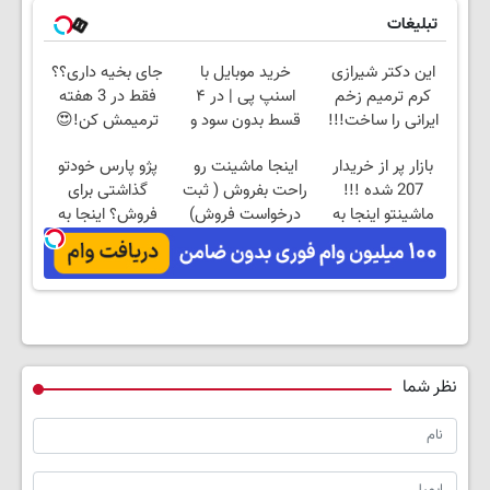
تبلیغات
این دکتر شیرازی
خرید موبایل با
جای بخیه داری؟؟
کرم ترمیم زخم
اسنپ پی | در ۴
فقط در 3 هفته
ایرانی را ساخت!!!
قسط بدون سود و
ترمیمش کن!😍
کارمزد!
بازار پر از خریدار
اینجا ماشینت رو
پژو پارس خودتو
207 شده !!!
راحت بفروش ( ثبت
گذاشتی برای
ماشینتو اینجا به
درخواست فروش)
فروش؟ اینجا به
راحتی بفروش
راحتی بفروش
نظر شما