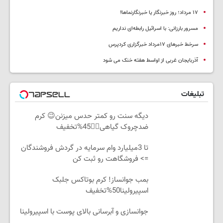
١٧ مرداد؛ روز خبرنگار یا خبرنگارنماها!
مسرور بارزانی: با اسرائیل رابطه‌ای نداریم
سرخط خبرهای ۱۷مرداد خبرگزاری کردپرس
آذربایجان غربی از اواسط هفته خنک می شود
تبلیغات
دیگه سنت رو کمتر حدس میزنن😉 کرم
ضدچروک گیاهی👈🏻45%تخفیف
تا 3میلیارد وام سرمایه در گردش فروشندگان
=> فروشگاهت رو ثبت کن
بمب جوانساز! کرم بوتاکس جلبک
اسپیرولینا50%تخفیف
جوانسازی و آبرسانی بالای پوست با اسپیرولینا