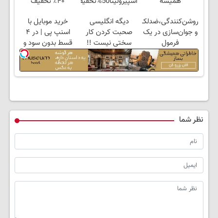
همیشه
اسپیرولینا50%تخفیف
۴۰٪ تخفیف
پرقدرته55%تخفیف
روشن‌کنندگی،ضد‌لک
دیگه انگلیسی
خرید موبایل با
و جوان‌سازی در یک
صحبت کردن کار
اسنپ پی | در ۴
فرمول
سختی نیست !!
قسط بدون سود و
حرفه‌ای50%تخفیف
کارمزد!
نظر شما