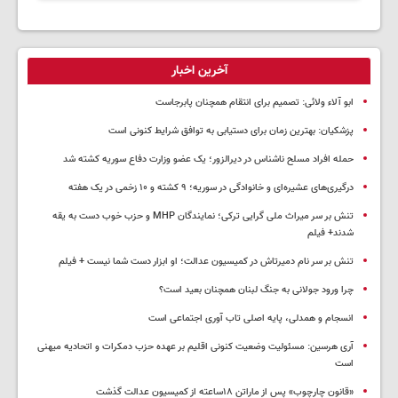
آخرین اخبار
ابو آلاء ولائی: تصمیم برای انتقام همچنان پابرجاست
پزشکیان‌: بهترین زمان برای دستیابی به توافق شرایط کنونی است
حمله افراد مسلح ناشناس در دیرالزور؛ یک عضو وزارت دفاع سوریه کشته شد
درگیری‌های عشیره‌ای و خانوادگی در سوریه؛ ۹ کشته و ۱۰ زخمی در یک هفته
تنش بر سر میراث ملی گرایی ترکی؛ نمایندگان MHP و حزب خوب دست به یقه
شدند+ فیلم
تنش بر سر نام دمیرتاش در کمیسیون عدالت؛ او ابزار دست شما نیست + فیلم
چرا ورود جولانی به جنگ لبنان همچنان بعید است؟
انسجام و همدلی، پایه اصلی تاب آوری اجتماعی است
آری هرسین: مسئولیت وضعیت کنونی اقلیم بر عهده حزب دمکرات و اتحادیه میهنی
است
«قانون چارچوب» پس از ماراتن ۱۸ساعته از کمیسیون عدالت گذشت