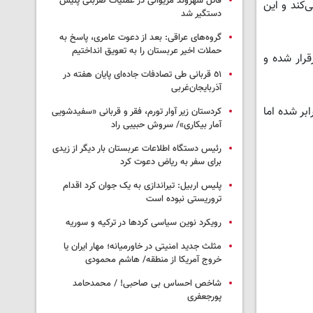
قاتل شهروند مریوانی در عملیات ضربتی پلیس
‌کند و این
دستگیر شد
گروه‌های عراقی: بعد از دعوت عامری، پاسخ به
حملات اخیر عربستان را به تعویق انداختیم
قرار شده و
٥١ قربانی طی تصادفات جاده‌ای پایان هفته در
آذربایجان‌غربی
بر شده اما
کردستان زیر آوار تورم، فقر و قربانی «سفیدشویی
آمار بیکاری»/ سروش حبیبی راد
رئیس دستگاه اطلاعات عربستان بار دیگر از زیدی
برای سفر به ریاض دعوت کرد
پلیس اربیل: تیراندازی به یک جوان کرد اقدام
تروریستی نبوده است
رویکرد نوین سیاسی کردها در ترکیه و سوریه
مثلث جدید امنیتی در خاورمیانه؛ مهار ایران یا
خروج آمریکا از منطقه/ هاشم محمودی
شاخص احساس بی صاحبی! / محمدحامد
پورجعفری