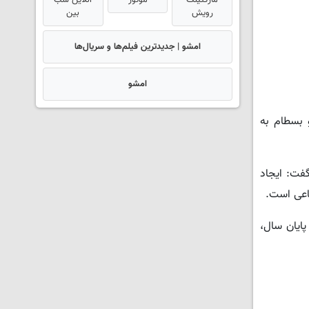
مارکتینگ
موتور
آنلاین شب
رویش
بین
امشو | جدیدترین فیلم‌ها و سریال‌ها
امشو
 بسطام به
گفت: ایجاد
اعی است.
پایان سال،