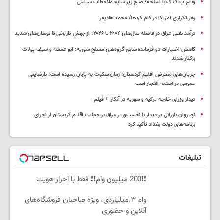
وداع پ.ک.ک با اسلحه؛ صلح زیر سایه ملاحظات سیاسی
زهر تکراری آمریکا در کام کردها/ محمد هادیفر
درآمد نفتی عراق در فاصله سال‌های ۲۰۰۴ تا ۲۰۲۶؛ از جهش تاریخی تا نوسان‌های شدید
کاهش اختیارات دو فرمانده سابق گروه‌های مسلح سوریه؛ ابو عمشه و سیف پولات
برکنار شدند
جریان‌های معترض اقلیم کردستان: زمان سکوت به پایان رسیده است؛ نارضایتی
عمومی در آستانه انفجار است
دیدار وزرای خارجه ترکیه و سوریه در آنکارا + فیلم
نچیروان بارزانی در دیدار با نخست‌وزیر عراق بر حمایت اقلیم کردستان از اجرای
برنامه‌های دولت بغداد تأکید کرد
تبلیغات
❗❗200 میلیون وام❗❗ فقط با احراز هویت
وام ۳ میلیاردی، ویژه صاحبان فروشگاه‌های
آنلاین و حضوری