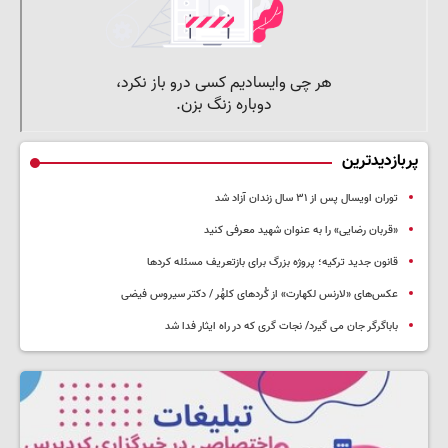
پربازدیدترین
توران اویسال پس از ۳۱ سال زندان آزاد شد
«قربان رضایی» را به عنوان شهید معرفی کنید
قانون جدید ترکیه؛ پروژه بزرگ‌ برای بازتعریف مسئله کردها
عکس‌های «لارنس لکهارت» از کُردهای کلهُر / دکتر سیروس فیضی
باباگرگر جان می گیرد/ نجات گری که در راه ایثار فدا شد