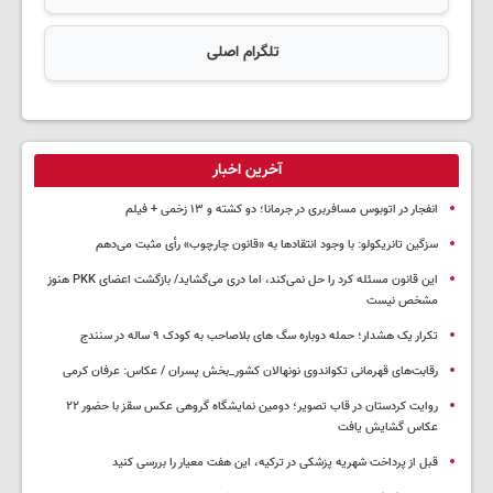
تلگرام اصلی
آخرین اخبار
انفجار در اتوبوس مسافربری در جرمانا؛ دو کشته و ۱۳ زخمی + فیلم
سزگین تانریکولو: با وجود انتقادها به «قانون چارچوب» رأی مثبت می‌دهم
این قانون مسئله کرد را حل نمی‌کند، اما دری می‌گشاید/ بازگشت اعضای PKK هنوز
مشخص نیست
تکرار یک هشدار؛ حمله دوباره سگ های بلاصاحب به کودک ۹ ساله در سنندج
رقابت‌های قهرمانی تکواندوی نونهالان کشور_بخش پسران / عکاس: عرفان کرمی
روایت کردستان در قاب تصویر؛ دومین نمایشگاه گروهی عکس سقز با حضور ۲۲
عکاس گشایش یافت
قبل از پرداخت شهریه پزشکی در ترکیه، این هفت معیار را بررسی کنید