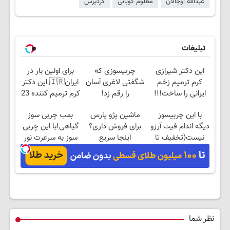
عبدالله اوجالان
مظلوم کوبانی
کردپرس
تبلیغات
این دکتر شیرازی
چربیسوزی که
برای اولین بار در
کرم ترمیم زخم
شگفتی لاغری آسان
ایران🇮🇷 این دکتر
ایرانی را ساخت!!!
را رقم زد!
کرم ترمیم کننده 23
روزه ساخت!
با این چربیسوز
ماشین پژو پارس
بمب چربی سوز
دیگه اندام فیت آرزو
برای فروش داری؟
گیاهی!با این چربی
نیست(تخفیف تا
اینجا سریع
سوز به سرعرت نور
امشب)
بفروشش
لاغر شو با مجوز
بهداشت
نظر شما