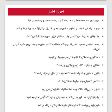
آخرین اخبار
مروری بر سه دهه فعالیت هنرمند کرد در صحنه هنر و رسانه بریتانیا
جبهه ترکمانی خواستار تداوم حضور نیروهای فدرال در کرکوک و دوزخورماتو شد
آیا توافق نفتی با آمریکا می‌تواند ساختار انرژی سوریه را دگرگون کند؟
محمد حاجی محمود: آمریکا در جنگ منطقه شکست خورده و به‌تدریج عقب‌نشینی
می‌کند
دستگیری عاملان ۲ فقره قتل در سروآباد و قروه
منظور از عبارت "RC" روی باتری چیست؟
باتری ماشین چند ولت است؟ محدوده ایده‌آل آن چقدر است؟
قاتلان ۲ هزار درخت بلوط دستگیر شدند
ظرفیت نیروگاه دالاهو به ۹۰۰ مگاوات افزایش می یابد
آرام تیگران؛ صدای ارمنی که به موسیقی و فرهنگ کُردی جان بخشید
نایب‌رئیس بوندستاگ خواستار عفو فعالان کرد در آلمان شد