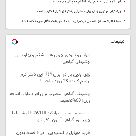
ابو آلاء ولائی: تصمیم برای انتقام همچنان پابرجاست
پزشکیان‌: بهترین زمان برای دستیابی به توافق شرایط کنونی است
حمله افراد مسلح ناشناس در دیرالزور؛ یک عضو وزارت دفاع سوریه کشته شد
تبلیغات
ویرانی و نابودی چربی های شکم و پهلو با این
نوشیدنی گیاهی
برای اولین بار در ایران🇮🇷 این دکتر کرم
ترمیم کننده 23 روزه ساخت!
نوشیدنی گیاهی محبوب برای افراد دارای اضافه
وزن! 60%تخفیف
یه تخفیف وسوسه‌برانگیز👈🏻 60٪ تا امشب! با
چربیسوز گیاهی آسون لاغر شو
خرید موبایل با اسنپ پی | در ۴ قسط بدون