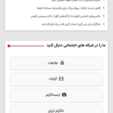
«قربان رضایی» را به عنوان شهید معرفی کنید
قانون جدید ترکیه؛ پروژه بزرگ‌ برای بازتعریف مسئله کردها
عکس‌های «لارنس لکهارت» از کُردهای کلهُر / دکتر سیروس فیضی
باباگرگر جان می گیرد/ نجات گری که در راه ایثار فدا شد
ما را در شبکه های اجتماعی دنبال کنید
یوتیوب
آپارات
اینستاگرام
تلگرام ایران