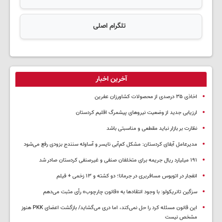
تلگرام اصلی
آخرین اخبار
اخاذی ۳۵ درصدی از محصولات کشاورزان عفرین
ارزیابی جدید از وضعیت نیروهای پیشمرگ اقلیم کردستان
نظارت بر بازار نباید مقطعی و مناسبتی باشد
مدیرعامل آبفای کردستان: مشکل کم‌آبی نایسر و آساوله سنندج بزودی رفع می‌شود
۱۹۱ میلیارد ریال جریمه برای متخلفان صنفی و غیرصنفی کردستان صادر شد
انفجار در اتوبوس مسافربری در جرمانا؛ دو کشته و ۱۳ زخمی + فیلم
سزگین تانریکولو: با وجود انتقادها به «قانون چارچوب» رأی مثبت می‌دهم
این قانون مسئله کرد را حل نمی‌کند، اما دری می‌گشاید/ بازگشت اعضای PKK هنوز
مشخص نیست