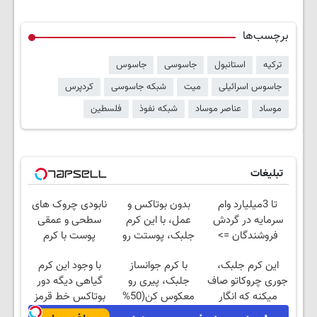
برچسب‌ها
ترکیه
استانبول
جاسوسی
جاسوس
جاسوس اسرائیلی
میت
شبکه جاسوسی
کردپرس
موساد
عناصر موساد
شبکه نفوذ
فلسطین
تبلیغات
تا 3میلیارد وام
بدون بوتاکس و
نابودی چروک های
سرمایه در گردش
عمل، با این کرم
سطحی و عمقی
فروشندگان =>
جلبک، پوستت رو
پوست با کرم
فروشگاهت رو ثبت
جوان کن
آلمانی(45%تخفیف)
این کرم جلبک،
با کرم جوانساز
با وجود این کرم
کن
جوری چروکاتو صاف
جلبک، پیری رو
گیاهی دیگه دور
میکنه که انگار
معکوس کن(50%
بوتاکس خط قرمز
بوتاکس کردی!
تخفیف)
بکش!