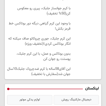
با کرم جوانساز جلبک، پیری رو معکوس
کن(50% تخفیف)
با وجود این کرم گیاهی دیگه دور بوتاکس خط
قرمز بکش!
این کرم جلبک، جوری چروکاتو صاف میکنه که
انگار بوتاکس کردی!(تخفیف ویژه)
بدون بوتاکس و عمل، با این کرم جلبک،
پوستت رو جوان کن
این آقای58ساله با کرم ضدچروک جلبک10سال
جوان شد(سفارش با تخفیف)
لینکستان
دیجیتال مارکتینگ رویش
لوازم یدکی موتور