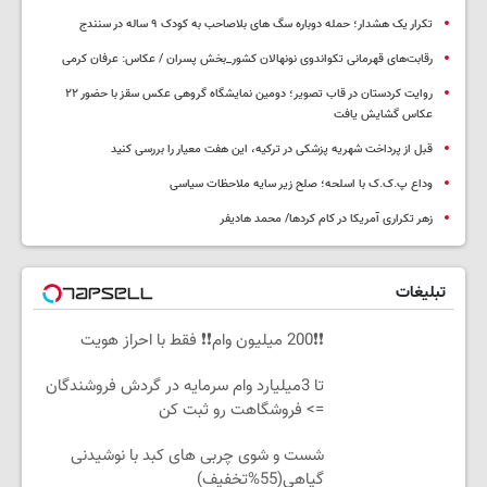
تکرار یک هشدار؛ حمله دوباره سگ های بلاصاحب به کودک ۹ ساله در سنندج
رقابت‌های قهرمانی تکواندوی نونهالان کشور_بخش پسران / عکاس: عرفان کرمی
روایت کردستان در قاب تصویر؛ دومین نمایشگاه گروهی عکس سقز با حضور ۲۲
عکاس گشایش یافت
قبل از پرداخت شهریه پزشکی در ترکیه، این هفت معیار را بررسی کنید
وداع پ.ک.ک با اسلحه؛ صلح زیر سایه ملاحظات سیاسی
زهر تکراری آمریکا در کام کردها/ محمد هادیفر
تبلیغات
❗❗200 میلیون وام❗❗ فقط با احراز هویت
تا 3میلیارد وام سرمایه در گردش فروشندگان
=> فروشگاهت رو ثبت کن
شست و شوی چربی های کبد با نوشیدنی
گیاهی(55%تخفیف)