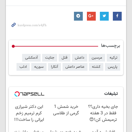
برچسب‌ها
ترکیه
مرسین
داعش
قتل
جنایت
آدمکشی
پاریس
کشته
عناصر داعش
آنکارا
سوریه
ادلب
تبلیغات
جای بخیه داری؟؟
خرید شمش 1
این دکتر شیرازی
فقط در 3 هفته
گرمی از طلاسی
کرم ترمیم زخم
ترمیمش کن!😍
ایرانی را ساخت!!!