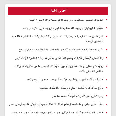
آخرین اخبار
انفجار در اتوبوس مسافربری در جرمانا؛ دو کشته و ۱۳ زخمی + فیلم
سزگین تانریکولو: با وجود انتقادها به «قانون چارچوب» رأی مثبت می‌دهم
این قانون مسئله کرد را حل نمی‌کند، اما دری می‌گشاید/ بازگشت اعضای PKK هنوز
مشخص نیست
تکرار یک هشدار؛ حمله دوباره سگ های بلاصاحب به کودک ۹ ساله در سنندج
رقابت‌های قهرمانی تکواندوی نونهالان کشور_بخش پسران / عکاس: عرفان کرمی
روایت کردستان در قاب تصویر؛ دومین نمایشگاه گروهی عکس سقز با حضور ۲۲
عکاس گشایش یافت
قبل از پرداخت شهریه پزشکی در ترکیه، این هفت معیار را بررسی کنید
وداع پ.ک.ک با اسلحه؛ صلح زیر سایه ملاحظات سیاسی
زهر تکراری آمریکا در کام کردها/ محمد هادیفر
درآمد نفتی عراق در فاصله سال‌های ۲۰۰۴ تا ۲۰۲۶؛ از جهش تاریخی تا نوسان‌های شدید
کاهش اختیارات دو فرمانده سابق گروه‌های مسلح سوریه؛ ابو عمشه و سیف پولات