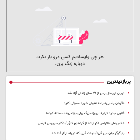
پربازدیدترین
توران اویسال پس از ۳۱ سال زندان آزاد شد
«قربان رضایی» را به عنوان شهید معرفی کنید
قانون جدید ترکیه؛ پروژه بزرگ‌ برای بازتعریف مسئله کردها
عکس‌های «لارنس لکهارت» از کُردهای کلهُر / دکتر سیروس فیضی
باباگرگر جان می گیرد/ نجات گری که در راه ایثار فدا شد