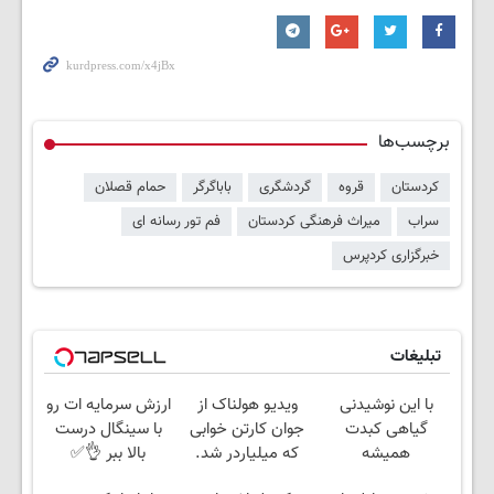
برچسب‌ها
کردستان
قروه
گردشگری
باباگرگر
حمام قصلان
سراب
میراث فرهنگی کردستان
فم تور رسانه ای
خبرگزاری کردپرس
تبلیغات
با این نوشیدنی
ویدیو هولناک از
ارزش سرمایه ات رو
گیاهی کبدت
جوان کارتن خوابی
با سینگال درست
همیشه
که میلیاردر شد.
بالا ببر 👌✅
پرقدرته55%تخفیف
آموزش رایگان