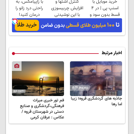
خرید موبایل با
کنترل اشتها و
با زاپیامکس، به
اسنپ پی | در ۴
افزایش چربیسوزی
راحتی درد زانو را
قسط بدون سود و
با این نوشیدنی
درمان کنید!
کارمزد!
گیاهی
اخبار مرتبط
جاذبه های گردشگری قروه؛ زیبا
فم تور خبری میراث
اما رها
فرهنگی،گردشگری و صنایع
دستی در شهرستان قروه /
عکاس : عرفان کرمی