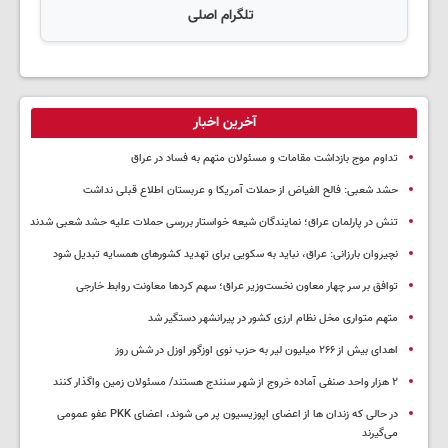
تلگرام اصلی
آخرین اخبار
تداوم موج بازداشت مقامات و مسئولان متهم به فساد در عراق
حشد شعبی: فالح الفیاض از حملات آمریکا و عربستان اطلاع قبلی نداشت
تنش در پارلمان عراق؛ نمایندگان شیعه خواستار بررسی حملات علیه حشد شعبی شدند
نچیروان بارزانی: عراق، نباید به سکویی برای تهدید کشورهای همسایه تبدیل شود
توافق بر سر چهار معاون نخست‌وزیر عراق؛ سهم کردها معاونت روابط خارجی
متهم متواری مخل نظام ارزی کشور در پیرانشهر دستگیر شد
اهدای بیش از ۲۶۶ میلیون لیر به حزب نوی اوزگور اوزل در شش روز
۲ هزار واحد صنفی آماده خروج از شهر سنندج هستند/ مسئولان زمین واگذار کنند
در حالی که زندان ها از اعضای اپوزیسیون پر می شوند، اعضای PKK عفو عمومی
می‌گیرند