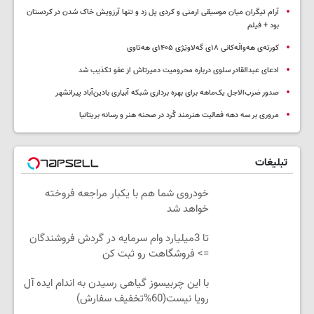
آرام تیگران میان موسیقی ارمنی و کردی پل زد و تنها آرزویش خاک شدن در کردستان
بود + فیلم
کورتەی هەواڵەکانی ۱۸ی گەلاوێژی ۱۴۰۵ی هەتاوی
ادعای عبدالقادر سلوی درباره محرومیت دمیرتاش از عفو تکذیب شد
صدور ضرب‌الاجل یک‌ماهه برای بهره برداری شبکه آبیاری بادین‌آباد پیرانشهر
مروری بر سه دهه فعالیت هنرمند کُرد در صحنه هنر و رسانه بریتانیا
تبلیغات
خودروی شما هم با یکبار مراجعه فروخته
خواهد شد
تا 3میلیارد وام سرمایه در گردش فروشندگان
=> فروشگاهت رو ثبت کن
با این چربیسوز گیاهی رسیدن به اندام ایده آل
رویا نیست(60%تخفیف سفارش)