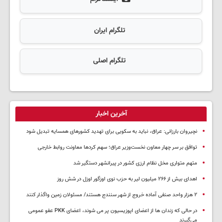
تلگرام ایران
تلگرام اصلی
آخرین اخبار
نچیروان بارزانی: عراق، نباید به سکویی برای تهدید کشورهای همسایه تبدیل شود
توافق بر سر چهار معاون نخست‌وزیر عراق؛ سهم کردها معاونت روابط خارجی
متهم متواری مخل نظام ارزی کشور در پیرانشهر دستگیر شد
اهدای بیش از ۲۶۶ میلیون لیر به حزب نوی اوزگور اوزل در شش روز
۲ هزار واحد صنفی آماده خروج از شهر سنندج هستند/ مسئولان زمین واگذار کنند
در حالی که زندان ها از اعضای اپوزیسیون پر می شوند، اعضای PKK عفو عمومی
می‌گیرند