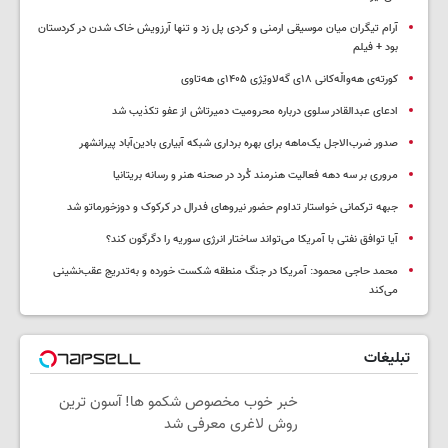
آرام تیگران میان موسیقی ارمنی و کردی پل زد و تنها آرزویش خاک شدن در کردستان
بود + فیلم
کورتەی هەواڵەکانی ۱۸ی گەلاوێژی ۱۴۰۵ی هەتاوی
ادعای عبدالقادر سلوی درباره محرومیت دمیرتاش از عفو تکذیب شد
صدور ضرب‌الاجل یک‌ماهه برای بهره برداری شبکه آبیاری بادین‌آباد پیرانشهر
مروری بر سه دهه فعالیت هنرمند کُرد در صحنه هنر و رسانه بریتانیا
جبهه ترکمانی خواستار تداوم حضور نیروهای فدرال در کرکوک و دوزخورماتو شد
آیا توافق نفتی با آمریکا می‌تواند ساختار انرژی سوریه را دگرگون کند؟
محمد حاجی محمود: آمریکا در جنگ منطقه شکست خورده و به‌تدریج عقب‌نشینی
می‌کند
تبلیغات
خبر خوب مخصوص شکمو ها! آسون ترین
روش لاغری معرفی شد