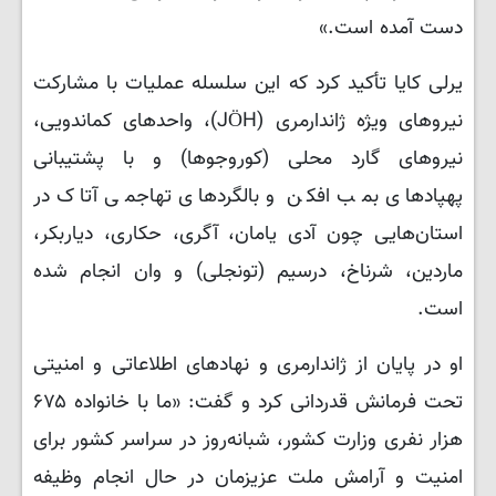
دست آمده است.»
یرلی کایا تأکید کرد که این سلسله عملیات‌ با مشارکت
نیروهای ویژه ژاندارمری (JÖH)، واحدهای کماندویی،
نیروهای گارد محلی (کوروجوها) و با پشتیبانی
پهپادهای بمب افکن و بالگردهای تهاجمی آتاک در
استان‌هایی چون آدی یامان، آگری، حکاری، دیاربکر،
ماردین، شرناخ، درسیم (تونجلی) و وان انجام شده
است.
او در پایان از ژاندارمری و نهادهای اطلاعاتی و امنیتی
تحت فرمانش قدردانی کرد و گفت: «ما با خانواده ۶۷۵
هزار نفری وزارت کشور، شبانه‌روز در سراسر کشور برای
امنیت و آرامش ملت عزیزمان در حال انجام وظیفه