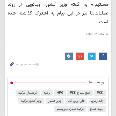
هستیم.» به گفته وزیر کشور، ویدئویی از روند
عملیات‌ها نیز در این پیام به اشتراک گذاشته شده
است.
کد مطلب
2789102
برچسب‌ها
PKK
خلع سلاح PKK
HPG
ترکیه
کردستان ترکیه
ژاندارمری
علی یرلی کایا
وزیر کشور
وزیر کشور ترکیه
روند صلح
ترکیه بدون تروریسم