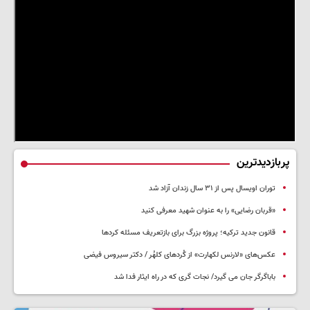
پربازدیدترین
توران اویسال پس از ۳۱ سال زندان آزاد شد
«قربان رضایی» را به عنوان شهید معرفی کنید
قانون جدید ترکیه؛ پروژه بزرگ‌ برای بازتعریف مسئله کردها
عکس‌های «لارنس لکهارت» از کُردهای کلهُر / دکتر سیروس فیضی
باباگرگر جان می گیرد/ نجات گری که در راه ایثار فدا شد