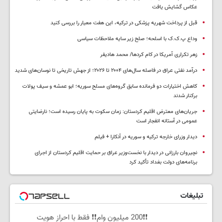
عکاس گشایش یافت
قبل از پرداخت شهریه پزشکی در ترکیه، این هفت معیار را بررسی کنید
وداع پ.ک.ک با اسلحه؛ صلح زیر سایه ملاحظات سیاسی
زهر تکراری آمریکا در کام کردها/ محمد هادیفر
درآمد نفتی عراق در فاصله سال‌های ۲۰۰۴ تا ۲۰۲۶؛ از جهش تاریخی تا نوسان‌های شدید
کاهش اختیارات دو فرمانده سابق گروه‌های مسلح سوریه؛ ابو عمشه و سیف پولات
برکنار شدند
جریان‌های معترض اقلیم کردستان: زمان سکوت به پایان رسیده است؛ نارضایتی
عمومی در آستانه انفجار است
دیدار وزرای خارجه ترکیه و سوریه در آنکارا + فیلم
نچیروان بارزانی در دیدار با نخست‌وزیر عراق بر حمایت اقلیم کردستان از اجرای
برنامه‌های دولت بغداد تأکید کرد
تبلیغات
❗❗200 میلیون وام❗❗ فقط با احراز هویت