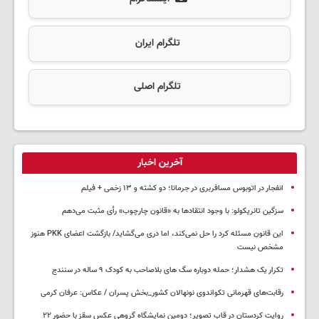
تلگرام ایران
تلگرام اصلی
آخرین اخبار
انفجار در اتوبوس مسافربری در جرمانا؛ دو کشته و ۱۳ زخمی + فیلم
سزگین تانریکولو: با وجود انتقادها به «قانون چارچوب» رأی مثبت می‌دهم
این قانون مسئله کرد را حل نمی‌کند، اما دری می‌گشاید/ بازگشت اعضای PKK هنوز
مشخص نیست
تکرار یک هشدار؛ حمله دوباره سگ های بلاصاحب به کودک ۹ ساله در سنندج
رقابت‌های قهرمانی تکواندوی نونهالان کشور_بخش پسران / عکاس: عرفان کرمی
روایت کردستان در قاب تصویر؛ دومین نمایشگاه گروهی عکس سقز با حضور ۲۲