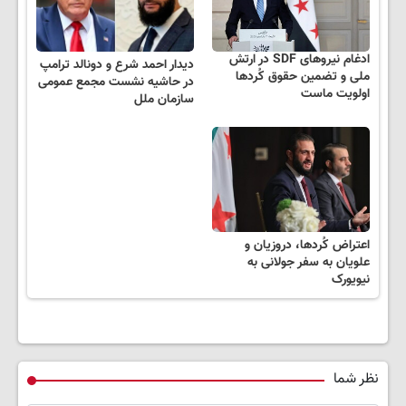
ادغام نیروهای SDF در ارتش
دیدار احمد شرع و دونالد ترامپ
ملی و تضمین حقوق کُردها
در حاشیه نشست مجمع عمومی
اولویت ماست
سازمان ملل
اعتراض کُردها، دروزیان و
علویان به سفر جولانی به
نیویورک
نظر شما