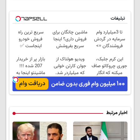
تبلیغات
تا 3میلیارد وام
ماشین چانگان برای
سریع ترین راه
سرمایه در گردش
فروش داری؟ اینجا
فروش خودرو
فروشندگان =>
سریع بفروشش
اینجاست ✅
فروشگاهت رو ثبت
این کرم جلبک،
ویدیو هولناک از
بازار پر از خریدار
کن
جوری چروکاتو صاف
جوان کارتن خوابی
207 شده !!!
میکنه که انگار
که میلیاردر شد.
ماشینتو اینجا به
بوتاکس کردی!
آموزش رایگان
راحتی بفروش
(تخفیف ویژه)
اخبار مرتبط