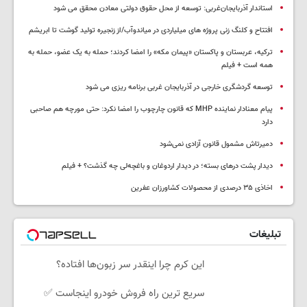
استاندار آذربایجان‌غربی: توسعه از محل حقوق دولتی معادن محقق می شود
افتتاح و کلنگ زنی پروژه های میلیاردی در میاندوآب/از زنجیره تولید گوشت تا ابریشم
ترکیه، عربستان و پاکستان «پیمان مکه» را امضا کردند؛ حمله به یک عضو، حمله به
همه است + فیلم
توسعه گردشگری خارجی در آذربایجان غربی برنامه ریزی می شود
پیام معنادار نماینده MHP که قانون چارچوب را امضا نکرد: حتی مورچه هم صاحبی
دارد
دمیرتاش مشمول قانون آزادی نمی‌شود
دیدار پشت درهای بسته؛ در دیدار اردوغان و باغچه‌لی چه گذشت؟ + فیلم
اخاذی ۳۵ درصدی از محصولات کشاورزان عفرین
تبلیغات
این کرم چرا اینقدر سر زبون‌ها افتاده؟
سریع ترین راه فروش خودرو اینجاست ✅