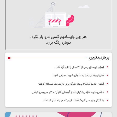
پربازدیدترین
توران اویسال پس از ۳۱ سال زندان آزاد شد
«قربان رضایی» را به عنوان شهید معرفی کنید
قانون جدید ترکیه؛ پروژه بزرگ‌ برای بازتعریف مسئله کردها
عکس‌های «لارنس لکهارت» از کُردهای کلهُر / دکتر سیروس فیضی
باباگرگر جان می گیرد/ نجات گری که در راه ایثار فدا شد