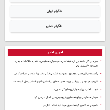
تلگرام ایران
تلگرام اصلی
آخرین اخبار
روز خبرنگار؛ پاسداری از حقیقت در عصر هوش مصنوعی، آشوب اطلاعات و بحران
اعتماد/ **منصور اولی
رقابت‌های قهرمانی تکواندوی نونهالان کشور_بخش دختران/ عکاس: عرفان کرمی
الزیدی در دیدار با بارزانی: پرونده‌های معلق بر اساس قانون اساسی حل خواهد شد
ترفند الشرع برای مهار نیروهای کرد سوریه
هوش مصنوعی برای نخستین‌بار ویروس‌های فعال طراحی کرد
کمبودی در تامین گوشت مرغ مورد نیاز استان نداریم