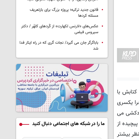
قانون جدید ترکیه؛ پروژه بزرگ‌ برای بازتعریف
مسئله کردها
عکس‌های «لارنس لکهارت» از کُردهای کلهُر / دکتر
سیروس فیضی
باباگرگر جان می گیرد/ نجات گری که در راه ایثار فدا
شد
کتابش با
را یکسری
ودکشی می
یچیده از
ما را در شبکه های اجتماعی دنبال کنید
ظر بیشتر