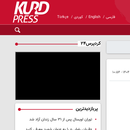
فارسی
English
کوردی
Türkçe
کردپرس۲۴
پربازدیدترین
توران اویسال پس از ۳۱ سال زندان آزاد شد
«قربان رضایی» را به عنوان شهید معرفی کنید