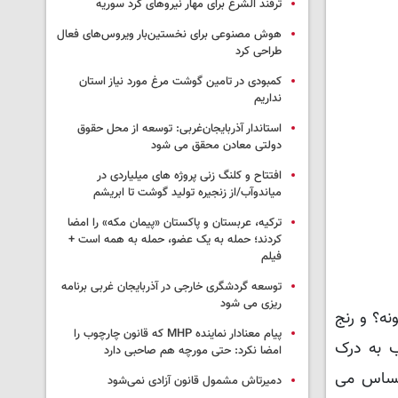
ترفند الشرع برای مهار نیروهای کرد سوریه
هوش مصنوعی برای نخستین‌بار ویروس‌های فعال
طراحی کرد
کمبودی در تامین گوشت مرغ مورد نیاز استان
نداریم
استاندار آذربایجان‌غربی: توسعه از محل حقوق
دولتی معادن محقق می شود
افتتاح و کلنگ زنی پروژه های میلیاردی در
میاندوآب/از زنجیره تولید گوشت تا ابریشم
ترکیه، عربستان و پاکستان «پیمان مکه» را امضا
کردند؛ حمله به یک عضو، حمله به همه است +
فیلم
توسعه گردشگری خارجی در آذربایجان غربی برنامه
ریزی می شود
ه؟ و رنج
پیام معنادار نماینده MHP که قانون چارچوب را
 به درک
امضا نکرد: حتی مورچه هم صاحبی دارد
 حساس می
دمیرتاش مشمول قانون آزادی نمی‌شود