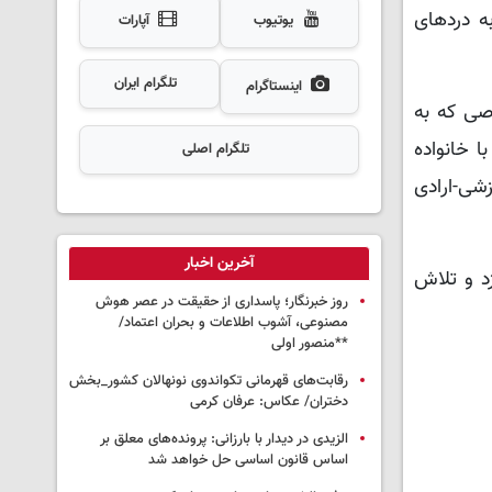
ه دردهای
یوتیوب
آپارات
تلگرام ایران
اینستاگرام
اصی که به
 خانواده
تلگرام اصلی
شی-ارادی
آخرین اخبار
زد و تلاش
روز خبرنگار؛ پاسداری از حقیقت در عصر هوش
مصنوعی، آشوب اطلاعات و بحران اعتماد/
**منصور اولی
رقابت‌های قهرمانی تکواندوی نونهالان کشور_بخش
دختران/ عکاس: عرفان کرمی
الزیدی در دیدار با بارزانی: پرونده‌های معلق بر
اساس قانون اساسی حل خواهد شد