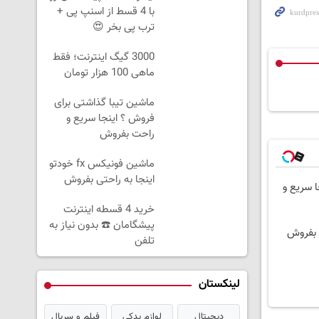
با 4 قسط از اسنپ پی +
ترب پی بخر 😍
3000 گیگ اینترنت؛ فقط
ماهی 100 هزار تومان
ماشین تیبا گذاشتی برای
فروش ؟ اینجا سریع و
راحت بفروش
ماشین فونیکس fx خودتو
اینجا به راحتی بفروش
ا سریع و
خرید 4 قسطه اینترنت
پیشگامان ☎️ بدون نیاز به
تلفن
لینکستان
دیجیتال
لوازم یدکی
فیلم و سریال