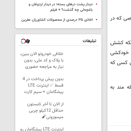
دیدار پشت درهای بسته؛ در دیدار اردوغان و
باغچه‌لی چه گذشت؟ + فیلم
صی که در
اخاذی ۳۵ درصدی از محصولات کشاورزان عفرین
تبلیغات
بلکه کشش
ص خودکشی
خلافی خودروتو الان ببین،
با پلاک و کد ملی، بدون
ی کسی که
نیاز به مراجعه حضوری
بدون پیش پرداخت در 4
قسط ✅ اینترنت LTE
لاقه مند به
پیشگامان + سیم کارت
رایگان
از الان تا آخر تابستون
حداقل 12کیلو چربی
میسوزونی🧨
اینترنت LTE پیشگامان رو