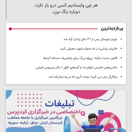
پربازدیدترین
توران اویسال پس از ۳۱ سال زندان آزاد شد
«قربان رضایی» را به عنوان شهید معرفی کنید
قانون جدید ترکیه؛ پروژه بزرگ‌ برای بازتعریف مسئله کردها
عکس‌های «لارنس لکهارت» از کُردهای کلهُر / دکتر سیروس فیضی
باباگرگر جان می گیرد/ نجات گری که در راه ایثار فدا شد