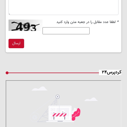
*
لطفا عدد مقابل را در جعبه متن وارد کنید
ارسال
کردپرس۲۴