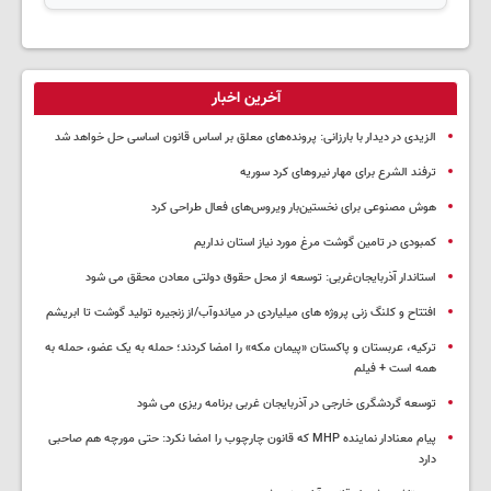
آخرین اخبار
الزیدی در دیدار با بارزانی: پرونده‌های معلق بر اساس قانون اساسی حل خواهد شد
ترفند الشرع برای مهار نیروهای کرد سوریه
هوش مصنوعی برای نخستین‌بار ویروس‌های فعال طراحی کرد
کمبودی در تامین گوشت مرغ مورد نیاز استان نداریم
استاندار آذربایجان‌غربی: توسعه از محل حقوق دولتی معادن محقق می شود
افتتاح و کلنگ زنی پروژه های میلیاردی در میاندوآب/از زنجیره تولید گوشت تا ابریشم
ترکیه، عربستان و پاکستان «پیمان مکه» را امضا کردند؛ حمله به یک عضو، حمله به
همه است + فیلم
توسعه گردشگری خارجی در آذربایجان غربی برنامه ریزی می شود
پیام معنادار نماینده MHP که قانون چارچوب را امضا نکرد: حتی مورچه هم صاحبی
دارد