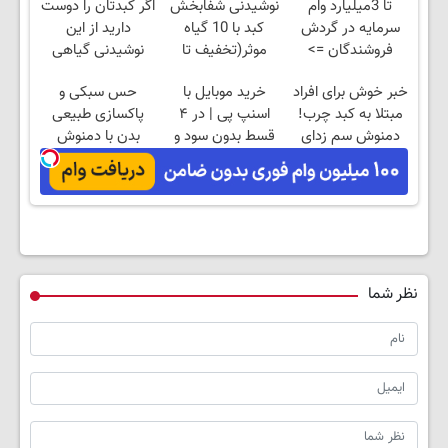
تا 3میلیارد وام
نوشیدنی شفابخش
اگر کبدتان را دوست
سرمایه در گردش
کبد با 10 گیاه
دارید از این
فروشندگان =>
موثر(تخفیف تا
نوشیدنی گیاهی
فروشگاهت رو ثبت
امشب)
غافل نشوید
خبر خوش برای افراد
خرید موبایل با
حس سبکی و
کن
مبتلا به کبد چرب!
اسنپ پی | در ۴
پاکسازی طبیعی
دمنوش سم زدای
قسط بدون سود و
بدن با دمنوش
کبد با55%تخفیف
کارمزد!
کبد55%تخفیف
نظر شما