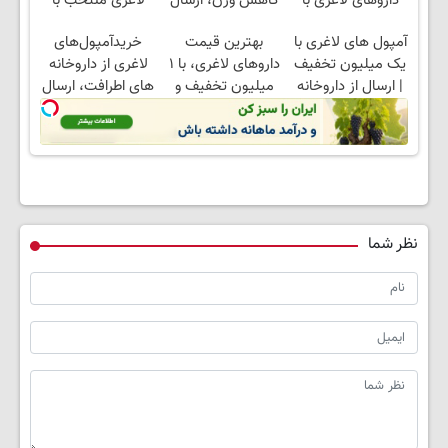
داروهای لاغری با
کاهش وزن، ارسال
لاغری منتخب با
ارسال از داروخانه و
از داروخانه های
ارسال از داروخانه
آمپول های لاغری با
بهترین قیمت
خریدآمپول‌های
پک یخ!
نزدیکت!
نزدیکت
یک میلیون تخفیف
داروهای لاغری، با ۱
لاغری از داروخانه
| ارسال از داروخانه
میلیون تخفیف و
های اطرافت، ارسال
های معتبر
ارسال از داروخانه‌
فوری همراه با پک
یخ!
نظر شما