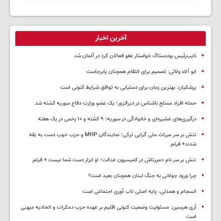
آخرین اخبار
نایب‌رئیس بوندستاگ خواستار عفو فعالان کرد در آلمان شد
ابو آلاء ولائی: تصمیم برای انتقام همچنان پابرجاست
پزشکیان‌: بهترین زمان برای دستیابی به توافق شرایط کنونی است
حمله افراد مسلح ناشناس در دیرالزور؛ یک عضو وزارت دفاع سوریه کشته شد
درگیری‌های عشیره‌ای و خانوادگی در سوریه؛ ۹ کشته و ۱۰ زخمی در یک هفته
تنش بر سر میراث ملی گرایی ترکی؛ نمایندگان MHP و حزب خوب دست به یقه
شدند+ فیلم
تنش بر سر نام دمیرتاش در کمیسیون عدالت؛ او ابزار دست شما نیست + فیلم
چرا ورود جولانی به جنگ لبنان همچنان بعید است؟
انسجام و همدلی، پایه اصلی تاب آوری اجتماعی است
آری هرسین: مسئولیت وضعیت کنونی اقلیم بر عهده حزب دمکرات و اتحادیه میهنی
است