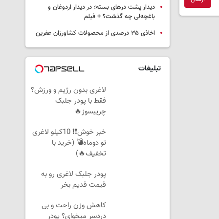
دیدار پشت درهای بسته؛ در دیدار اردوغان و
باغچه‌لی چه گذشت؟ + فیلم
اخاذی ۳۵ درصدی از محصولات کشاورزان عفرین
تبلیغات
لاغری بدون رژیم و ورزش؟
فقط با پودر جلبک
چریبسوز🔥
خبر خوش❗❗ 10کیلو لاغری
تو دوماه💣 (خرید با
تخفیف🔥)
پودر جلبک لاغری رو به
قیمت قدیم بخر
کاهش وزن راحت و بی
دردسر میخوای؟ پودر