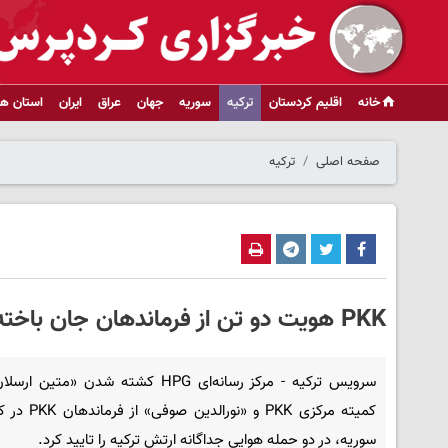
خانه
اقلیم کردستان
ترکیه
سوریه
جهان
عراق
ایران
استان ها
صفحه اصلی
ترکیه
PKK هویت دو تن از فرماندهان جان باخته عضو کمیته مرکزی را اعلام کرد
سرویس ترکیه - مرکز رسانه‌ای HPG کشته شدن «متی
کمیته مرکزی PKK و «نورال
سوریه، در دو حمله هوایی جداگانه ارتش ترکیه را تایید کرد.