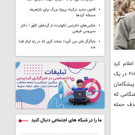
قانون جدید ترکیه؛ پروژه بزرگ‌ برای بازتعریف
مسئله کردها
عکس‌های «لارنس لکهارت» از کُردهای کلهُر / دکتر
سیروس فیضی
باباگرگر جان می گیرد/ نجات گری که در راه ایثار فدا
شد
، شاخه نظامی PKK، در اطلاعیه ای اعلام کرد
که متین ارسلان با نام سازمانی «کوچرو اورفا» عضو کمیته مرکزی PKK و فرمانده آکادمی‌های آپولو، در تاریخ ۴ نوامبر ۲۰۱۹ در یک
پیشگامان
 سوریه و چهره برجسته میان مردم شمال و شرق سوریه شناخته می‌شد، در تاریخ ۶ آوریل ۲۰۲۱ هنگامی که
 رفته بود، هدف حمله
ما را در شبکه های اجتماعی دنبال کنید