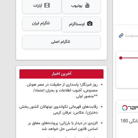
یوتیوب
آپارات
تلگرام ایران
اینستاگرام
تلگرام اصلی
آخرین اخبار
روز خبرنگار؛ پاسداری از حقیقت در عصر هوش
مصنوعی، آشوب اطلاعات و بحران اعتماد/
**منصور اولی
رقابت‌های قهرمانی تکواندوی نونهالان کشور_بخش
دختران/ عکاس: عرفان کرمی
⏳فرصت محدود!! 3000گیگ اینترنت خانگی 180
الزیدی در دیدار با بارزانی: پرونده‌های معلق بر
اساس قانون اساسی حل خواهد شد