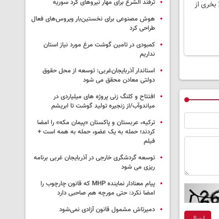
ترفند الشرع برای مهار نیروهای کرد سوریه
 بخری از
هوش مصنوعی برای نخستین‌بار ویروس‌های فعال
طراحی کرد
کمبودی در تامین گوشت مرغ مورد نیاز استان
نداریم
استاندار آذربایجان‌غربی: توسعه از محل حقوق
دولتی معادن محقق می شود
افتتاح و کلنگ زنی پروژه های میلیاردی در
میاندوآب/از زنجیره تولید گوشت تا ابریشم
ترکیه، عربستان و پاکستان «پیمان مکه» را امضا
کردند؛ حمله به یک عضو، حمله به همه است +
فیلم
توسعه گردشگری خارجی در آذربایجان غربی برنامه
ریزی می شود
پیام معنادار نماینده MHP که قانون چارچوب را
امضا نکرد: حتی مورچه هم صاحبی دارد
دمیرتاش مشمول قانون آزادی نمی‌شود
ارسال