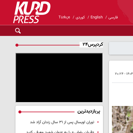
فارسی
English
کوردی
Türkçe
کردپرس۲۴
پربازدیدترین
توران اویسال پس از ۳۱ سال زندان آزاد شد
«قربان رضایی» را به عنوان شهید معرفی کنید