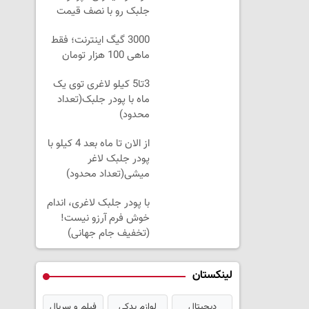
جلبک رو با نصف قیمت
بخر!
3000 گیگ اینترنت؛ فقط
ماهی 100 هزار تومان
3تا5 کیلو لاغری توی یک
ماه با پودر جلبک(تعداد
محدود)
از الان تا ماه بعد 4 کیلو با
پودر جلبک لاغر
میشی(تعداد محدود)
با پودر جلبک لاغری، اندام
خوش فرم آرزو نیست!
(تخفیف جام جهانی)
لینکستان
دیجیتال
لوازم یدکی
فیلم و سریال