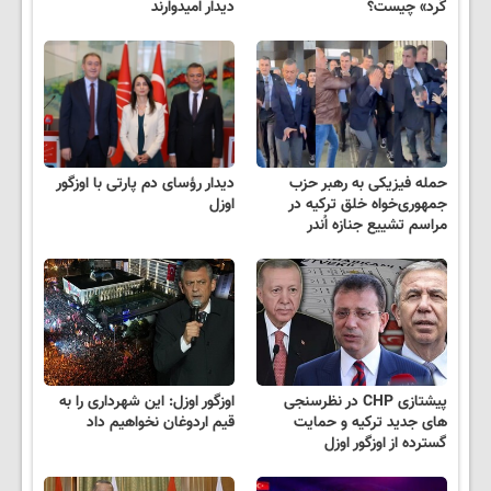
کُرد» چیست؟
دیدار امیدوارند
حمله فیزیکی به رهبر حزب
دیدار رؤسای دم پارتی با اوزگور
جمهوری‌خواه خلق ترکیه در
اوزل
مراسم تشییع جنازه اُندر
پیشتازی CHP در نظرسنجی
اوزگور اوزل: این شهرداری را به
های جدید ترکیه و حمایت
قیم اردوغان نخواهیم داد
گسترده از اوزگور اوزل