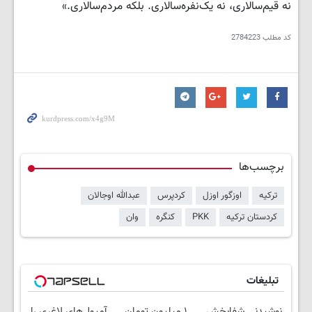
نه قیم‌سالاری، نه یک‌نفره‌سالاری. بلکه مردم‌سالاری.»
کد مطلب
2784223
برچسب‌ها
ترکیه
اوزگور اوزل
کردپرس
عبدالله اوجالان
کردستان ترکیه
PKK
کنگره
وان
تبلیغات
نوشیدنی شفابخش
۱ میلیون تومان
آمپول‌های لاغری را