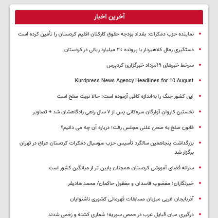
آخرین اخبار
نماینده حزب دمکرات: بغداد بودجه حقوق کارکنان اقلیم کردستان را تأمین کرده است
دستگیری رمال کلاهبردار با پرونده ۳۰ میلیارد ریالی در کردستان
سرخط خبرهای ۱۹مرداد خبرگزاری کردپرس
Kurdpress News Agency Headlines for 10 August
این کشور جنگ را به‌اندازه کافی آزموده است؛ حالا نوبت صلح است
نخستین کاروان آوارگان سره‌کانی پس از ۷ سال راهی زادگاهشان شد + تصاویر
قانون صلح به صحن علنی مجلس رفت؛ درباره آن چه می دانیم؟
بزرگداشت پنجاهمین سالگرد تأسیس حزب سوسیال دمکرات کردستان عراق در تهران
برگزار شد
سرانه فضای آموزشی کردستان همچنان پایین تر از میانگین کشور است
خبرنگاران؛ مغضوب فاسدان و مغفول حاکمان/ محمد هادیفر
آذربایجان غربی میزبان مسابقات قهرمانی کشوری ناشنوایان
درگیری میان قبایل عرب در حمص سوریه؛ شماری کشته و زخمی شدند