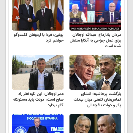
مردان یانارداغ: عبدالله اوجالان
پوتین: فردا با اردوغان گفت‌وگو
برای عمل جراحی به آنکارا منتقل
خواهم کرد
شده است
بازگشت پرحاشیه؛ افشای
عمر اوجالان: این تازه آغاز راه
تماس‌های تلفنی میان سِدات
صلح است، دولت باید مسئولانه
پکر و دولت باغچه لی
گام بردارد