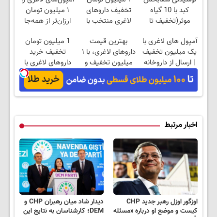
کبد با 10 گیاه
تخفیف داروهای
۱ میلیون تومان
موثر(تخفیف تا
لاغری منتخب با
ارزان‌تر از همه‌جا
امشب)
ارسال از داروخانه
بخر!
آمپول های لاغری با
بهترین قیمت
1 میلیون تومان
نزدیکت
یک میلیون تخفیف
داروهای لاغری، با ۱
تخفیف خرید
| ارسال از داروخانه
میلیون تخفیف و
داروهای لاغری با
های معتبر
ارسال از داروخانه‌
ارسال از داروخانه و
پک یخ!
اخبار مرتبط
اوزگور اوزل رهبر جدید CHP
دیدار شاد میان رهبران CHP و
کیست و موضع او درباره «مسئله
DEM؛ کارشناسان به نتایج این