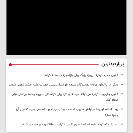
پربازدیدترین
قانون جدید ترکیه؛ پروژه بزرگ‌ برای بازتعریف مسئله کردها
تنش در پارلمان عراق؛ نمایندگان شیعه خواستار بررسی حملات علیه حشد شعبی شدند
قانون چارچوب ترکیه می‌تواند مرحله‌ای تازه برای کردستان سوریه و دستاوردهای زنان
ایجاد کند
روند ادغام نیروها در ارتش سوریه ادامه دارد؛ زمان‌بندی مشخصی برای تکمیل آن
وجود ندارد
عملیات گسترده علیه شبکه اعطای تابعیت ترکیه؛ املاک زیادی مصادره شدند