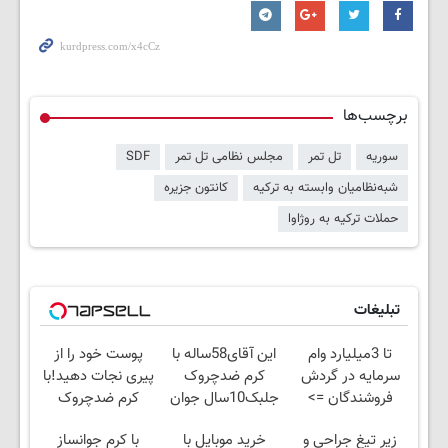
برچسب‌ها
سوریه
تل تمر
مجلس نظامی تل تمر
SDF
شبه‌نظامیان وابسته به ترکیه
کانتون جزیره
حملات ترکیه به روژاوا
تبلیغات
تا 3میلیارد وام
این آقای58ساله با
پوست خود را از
سرمایه در گردش
کرم ضدچروک
پیری نجات دهید!با
فروشندگان =>
جلبک10سال جوان
کرم ضدچروک
فروشگاهت رو ثبت
شد(سفارش با
جلبک
زیر تیغ جراحی و
خرید موبایل با
با کرم جوانساز
کن
تخفیف)