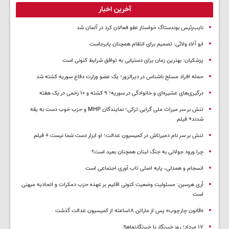
آخرین اخبار
نایب‌رئیس بوندستاگ خواستار عفو فعالان کرد در آلمان شد
ابو آلاء ولائی: تصمیم برای انتقام همچنان پابرجاست
پزشکیان‌: بهترین زمان برای دستیابی به توافق شرایط کنونی است
حمله افراد مسلح ناشناس در دیرالزور؛ یک عضو وزارت دفاع سوریه کشته شد
درگیری‌های عشیره‌ای و خانوادگی در سوریه؛ ۹ کشته و ۱۰ زخمی در یک هفته
تنش بر سر میراث ملی گرایی ترکی؛ نمایندگان MHP و حزب خوب دست به یقه
شدند+ فیلم
تنش بر سر نام دمیرتاش در کمیسیون عدالت؛ او ابزار دست شما نیست + فیلم
چرا ورود جولانی به جنگ لبنان همچنان بعید است؟
انسجام و همدلی، پایه اصلی تاب آوری اجتماعی است
آری هرسین: مسئولیت وضعیت کنونی اقلیم بر عهده حزب دمکرات و اتحادیه میهنی
است
«قانون چارچوب» پس از ماراتن ۱۸ساعته از کمیسیون عدالت گذشت
١٧ مرداد؛ روز خبرنگار یا خبرنگارنماها!