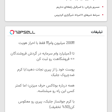
مسرور بارزانی: با اسرائیل رابطه‌ای نداریم
سرخط خبرهای ۱۷مرداد خبرگزاری کردپرس
تبلیغات
❗❗200 میلیون وام❗❗ فقط با احراز هویت
تا 3میلیارد وام سرمایه در گردش فروشندگان
=> فروشگاهت رو ثبت کن
پوست خود را از پیری نجات دهید!با کرم
ضدچروک جلبک
همه درباره بوتاکس حرف میزنن؛ اما کمتر
کسی این راه رو میشناسه.
با کرم جوانساز جلبک، پیری رو معکوس
کن(50% تخفیف)