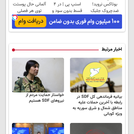
بوتاکس نروید!
اسنپ پی | در ۴
آلمانی حال پوستت
ضدچروک جلبک
قسط بدون سود و
توی هر فصلی
با40%تخفیف
کارمزد!
خوبه۴۵٪تخفیف
اخبار مرتبط
خواستار حمایت مردم از
بیانیه فرماندهی کل SDF در
نیروهای SDF هستیم
رابطه با آخرین حملات علیه
مناطق شمال و شرق سوریه به
ویژه کوبانی