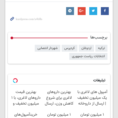
برچسب‌ها
ترکیه
اردوغان
کردپرس
شهردار انتصابی
انتخابات ریاست جمهوری
تبلیغات
آمپول های لاغری با
بهترین داروهای
بهترین قیمت
یک میلیون تخفیف
لاغری برای شروع
داروهای لاغری، با ۱
| ارسال از داروخانه
کاهش وزن، ارسال
میلیون تخفیف و
های معتبر
از داروخانه های
ارسال از داروخانه‌
۱ میلیون تومان
۱ میلیون تومان
خریدآمپول‌های
نزدیکت!