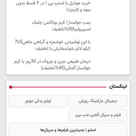
خرید موبایل با اسنپ پی | در ۴ قسط بدون
سود و کارمزد!
بمب جوانساز! کرم بوتاکس جلبک
اسپیرولینا50%تخفیف
با این نوشیدنی خوشمزه و گیاهی ماهی5تا7
کیلو لاغر شو/سفارش با تخفیف
درمان طبیعی چین و چروک در 30روز با کرم
جوانساز آلمانی(45%تخفیف)
لینکستان
دیجیتال مارکتینگ رویش
لوازم یدکی موتور
فیلم و سریال آنلاین شب بین
امشو | جدیدترین فیلم‌ها و سریال‌ها