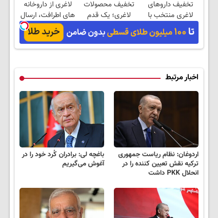
تخفیف داروهای
تخفیف محصولات
لاغری از داروخانه
لاغری منتخب با
لاغری؛ یک قدم
های اطرافت، ارسال
ارسال از داروخانه
نزدیک‌تر به شروع
فوری همراه با پک
نزدیکت
کاهش وزن
یخ!
اخبار مرتبط
اردوغان: نظام ریاست جمهوری
باغچه لی: برادران کُرد خود را در
ترکیه نقش تعیین کننده را در
آغوش می‌گیریم
انحلال PKK داشت