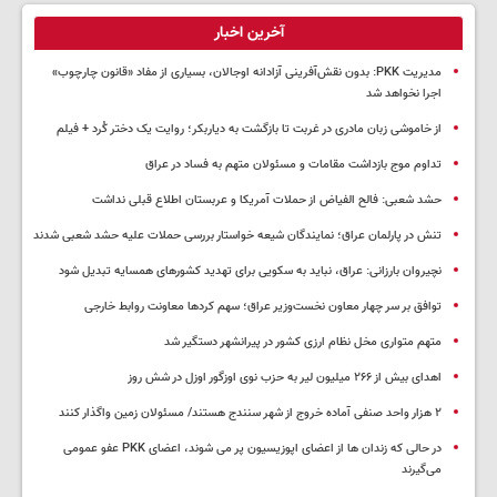
آخرین اخبار
مدیریت PKK: بدون نقش‌آفرینی آزادانه اوجالان، بسیاری از مفاد «قانون چارچوب»
اجرا نخواهد شد
از خاموشی زبان مادری در غربت تا بازگشت به دیاربکر؛ روایت یک دختر کُرد + فیلم
تداوم موج بازداشت مقامات و مسئولان متهم به فساد در عراق
حشد شعبی: فالح الفیاض از حملات آمریکا و عربستان اطلاع قبلی نداشت
تنش در پارلمان عراق؛ نمایندگان شیعه خواستار بررسی حملات علیه حشد شعبی شدند
نچیروان بارزانی: عراق، نباید به سکویی برای تهدید کشورهای همسایه تبدیل شود
توافق بر سر چهار معاون نخست‌وزیر عراق؛ سهم کردها معاونت روابط خارجی
متهم متواری مخل نظام ارزی کشور در پیرانشهر دستگیر شد
اهدای بیش از ۲۶۶ میلیون لیر به حزب نوی اوزگور اوزل در شش روز
۲ هزار واحد صنفی آماده خروج از شهر سنندج هستند/ مسئولان زمین واگذار کنند
در حالی که زندان ها از اعضای اپوزیسیون پر می شوند، اعضای PKK عفو عمومی
می‌گیرند