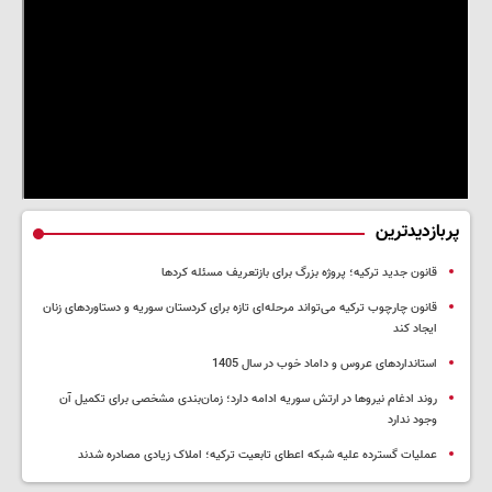
پربازدیدترین
قانون جدید ترکیه؛ پروژه بزرگ‌ برای بازتعریف مسئله کردها
قانون چارچوب ترکیه می‌تواند مرحله‌ای تازه برای کردستان سوریه و دستاوردهای زنان
ایجاد کند
استانداردهای عروس و داماد خوب در سال 1405
روند ادغام نیروها در ارتش سوریه ادامه دارد؛ زمان‌بندی مشخصی برای تکمیل آن
وجود ندارد
عملیات گسترده علیه شبکه اعطای تابعیت ترکیه؛ املاک زیادی مصادره شدند