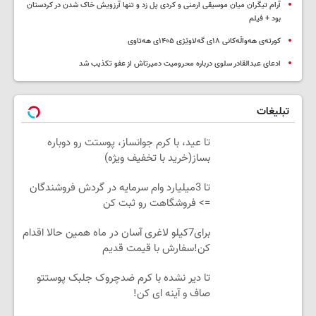
آرام تیگران میان موسیقی ارمنی و کردی پل زد و تنها آرزویش خاک شدن در کردستان
بود + فیلم
کورتەی هەواڵەکانی ۱۸ی گەلاوێژی ۱۴۰۵ی هەتاوی
ادعای عبدالقادر سلوی درباره محرومیت دمیرتاش از عفو تکذیب شد
تبلیغات
تا عید، با کرم جوانساز، پوستت رو دوباره
بساز(خرید با تخفیف ویژه)
تا 3میلیارد وام سرمایه در گردش فروشندگان
=> فروشگاهت رو ثبت کن
برای7کیلو لاغری آسان در ماه همین حالا اقدام
کن!سفارش با قیمت قدیم
تا دیر نشده با کرم ضدچروک جلبک پوستتو
صاف و آینه ای کن!