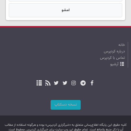
امشو
خانه
درباره کردپرس
تماس با کردپرس
آرشیو
نسخه دسکتاپ
کليه حقوق اين پایگاه اطلاع‌رسانی متعلق به «خبرگزاری کردپرس» بوده و هرگونه استفاده از مطالب
آن با ذکر منبع بلامانع است. تمام حقوق این وب سایت برای خبرگزاری کردپرس محفوظ است.