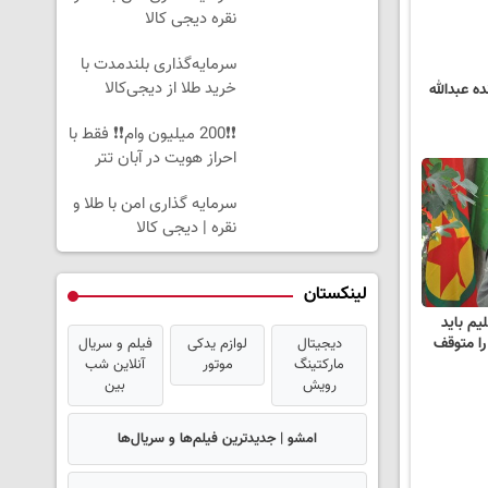
نقره دیجی کالا
سرمایه‌گذاری بلندمدت با
خرید طلا از دیجی‌کالا
ه عبدالله
❗❗200 میلیون وام❗❗ فقط با
احراز هویت در آبان تتر
سرمایه گذاری امن با طلا و
نقره | دیجی کالا
لینکستان
یم باید
ا متوقف
دیجیتال
لوازم یدکی
فیلم و سریال
مارکتینگ
موتور
آنلاین شب
رویش
بین
امشو | جدیدترین فیلم‌ها و سریال‌ها