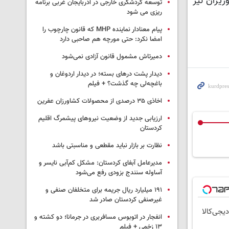
زیران نیز
توسعه گردشگری خارجی در آذربایجان غربی برنامه
ریزی می شود
پیام معنادار نماینده MHP که قانون چارچوب را
امضا نکرد: حتی مورچه هم صاحبی دارد
دمیرتاش مشمول قانون آزادی نمی‌شود
دیدار پشت درهای بسته؛ در دیدار اردوغان و
باغچه‌لی چه گذشت؟ + فیلم
اخاذی ۳۵ درصدی از محصولات کشاورزان عفرین
ارزیابی جدید از وضعیت نیروهای پیشمرگ اقلیم
کردستان
نظارت بر بازار نباید مقطعی و مناسبتی باشد
مدیرعامل آبفای کردستان: مشکل کم‌آبی نایسر و
آساوله سنندج بزودی رفع می‌شود
۱۹۱ میلیارد ریال جریمه برای متخلفان صنفی و
غیرصنفی کردستان صادر شد
یجی‌کالا
انفجار در اتوبوس مسافربری در جرمانا؛ دو کشته و
۱۳ زخمی + فیلم