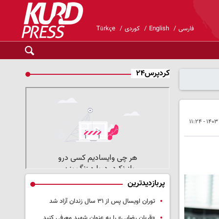
فارسی
English
کوردی
Türkçe
کردپرس۲۴
پربازدیدترین
توران اویسال پس از ۳۱ سال زندان آزاد شد
«قربان رضایی» را به عنوان شهید معرفی کنید