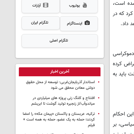
در بازدیدهای ۱۱ تا ۱۴ ژوئن ۲۰۲۴ جمع‌آوری شده است،
یوتیوب
آپارات
رد که در
 داد.
تلگرام ایران
اینستاگرام
تلگرام اصلی
دموکراسی
عتراض کرده
آخرین اخبار
ت باید به
استاندار آذربایجان‌غربی: توسعه از محل حقوق
دولتی معادن محقق می شود
افتتاح و کلنگ زنی پروژه های میلیاردی در
میاندوآب/از زنجیره تولید گوشت تا ابریشم
رکیه از اجرای این احکام
ترکیه، عربستان و پاکستان «پیمان مکه» را امضا
کردند؛ حمله به یک عضو، حمله به همه است +
سیاسی، بر
فیلم