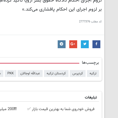
لزوم اجرای احکام دادگاه حقوق بشر اروپا تأکید کرده‌
بر لزوم اجرای این احکام پافشاری می‌کند.»
کد مطلب
2777376
برچسب‌ها
ترکیه
کردپرس
کردستان ترکیه
عبدالله اوجالان
PKK
ش
تبلیغات
فروش خودروی شما به بهترین قیمت بازار ✅
❗❗200 میلیون وام❗❗ با احراز هویت در آبان تتر