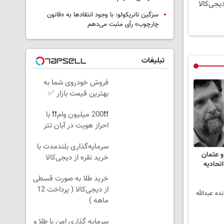
یجی‌کالا
سزگین تانریکولو: با وجود انتقادها به «قانون
چارچوب» رأی مثبت می‌دهم
تبلیغات
فروش خودروی شما به
بهترین قیمت بازار ✅
❗❗200 میلیون وام❗❗ با
احراز هویت در آبان تتر
سرمایه‌گذاری بلندمدت با
و عثمان
خرید نقره از دیجی‌کالا
اتحادیه
خرید طلا به صورت قسطی
از دیجی‌کالا ( پرداخت 12
ماهه )
سرمایه گذاری امن با طلا و