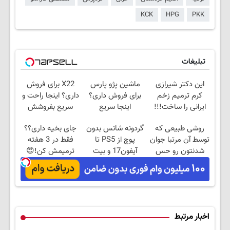
KCK
HPG
PKK
تبلیغات
این دکتر شیرازی
ماشین پژو پارس
X22 برای فروش
کرم ترمیم زخم
برای فروش داری؟
داری؟ اینجا راحت و
ایرانی را ساخت!!!
اینجا سریع
سریع بفروشش
بفروشش
روشی طبیعی که
گردونه شانس بدون
جای بخیه داری؟؟
توسط آن مرتبا جوان
پوچ از PS5 تا
فقط در 3 هفته
شدنتون رو حس
آیفون17 و بیت
ترمیمش کن!😍
کنید تخفیف ویژه🔥
کوین 🔥
اخبار مرتبط