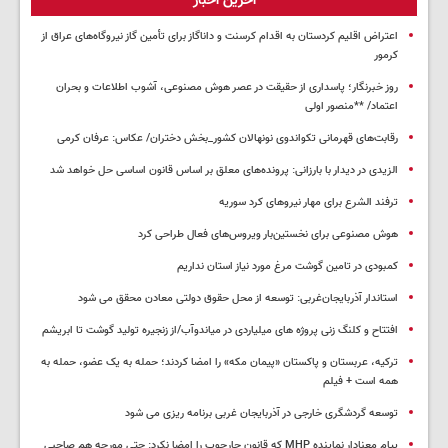
آخرین اخبار
اعتراض اقلیم کردستان به اقدام کرسنت و داناگاز برای تأمین گاز نیروگاه‌های عراق از
کرمور
روز خبرنگار؛ پاسداری از حقیقت در عصر هوش مصنوعی، آشوب اطلاعات و بحران
اعتماد/ **منصور اولی
رقابت‌های قهرمانی تکواندوی نونهالان کشور_بخش دختران/ عکاس: عرفان کرمی
الزیدی در دیدار با بارزانی: پرونده‌های معلق بر اساس قانون اساسی حل خواهد شد
ترفند الشرع برای مهار نیروهای کرد سوریه
هوش مصنوعی برای نخستین‌بار ویروس‌های فعال طراحی کرد
کمبودی در تامین گوشت مرغ مورد نیاز استان نداریم
استاندار آذربایجان‌غربی: توسعه از محل حقوق دولتی معادن محقق می شود
افتتاح و کلنگ زنی پروژه های میلیاردی در میاندوآب/از زنجیره تولید گوشت تا ابریشم
ترکیه، عربستان و پاکستان «پیمان مکه» را امضا کردند؛ حمله به یک عضو، حمله به
همه است + فیلم
توسعه گردشگری خارجی در آذربایجان غربی برنامه ریزی می شود
پیام معنادار نماینده MHP که قانون چارچوب را امضا نکرد: حتی مورچه هم صاحبی