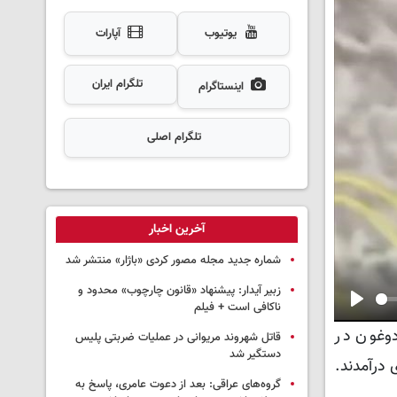
یوتیوب
آپارات
تلگرام ایران
اینستاگرام
تلگرام اصلی
آخرین اخبار
شماره جدید مجله مصور کردی «باژار» منتشر شد
زبیر آیدار: پیشنهاد «قانون چارچوب» محدود و
ناکافی است + فیلم
Play
 PKK در منطقه کوهستانی دوغون در
قاتل شهروند مریوانی در عملیات ضربتی پلیس
دستگیر شد
 درآمدند.
گروه‌های عراقی: بعد از دعوت عامری، پاسخ به