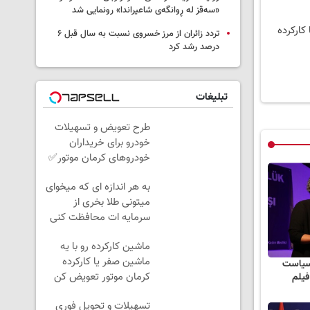
«سەقز له ڕوانگەی شاعیراندا» رونمایی شد
کارکرده
تردد زائران از مرز خسروی نسبت به سال قبل ۶
درصد رشد کرد
تبلیغات
طرح تعویض و تسهیلات
خودرو برای خریداران
خودروهای کرمان موتور✅
به هر اندازه ای که میخوای
میتونی طلا بخری از
سرمایه ات محافظت کنی
ماشین کارکرده رو با یه
ماشین صفر یا کارکرده
 سیاست
کرمان موتور تعویض کن
فیلم
✅
تسهیلات و تحویل فوری