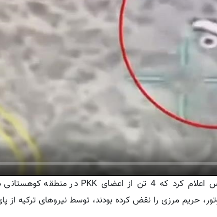
یرلی کایا با انتشار این پست در رسانه اجتماعی ایکس اعلام کرد که 4 تن از اعضای
تور، حریم مرزی را نقض کرده بودند، توسط نیروهای ترکیه از پای