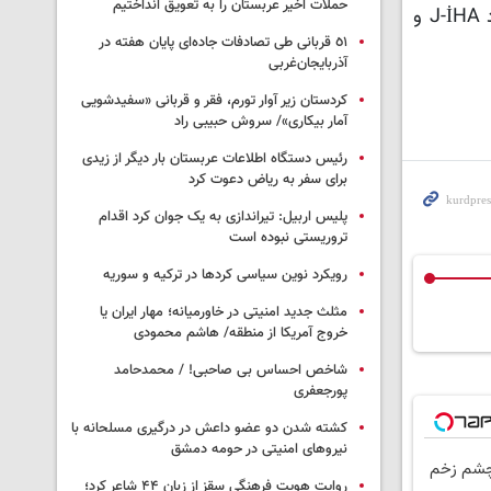
حملات اخیر عربستان را به تعویق انداختیم
او افزود: پهپادهای موسوم به آکینجی موفق شده اند این افراد را شناسایی کرده و نیروهای ژاندارمری نیز با کمک پهپاد J-İHA و
٥١ قربانی طی تصادفات جاده‌ای پایان هفته در
آذربایجان‌غربی
کردستان زیر آوار تورم، فقر و قربانی «سفیدشویی
آمار بیکاری»/ سروش حبیبی راد
رئیس دستگاه اطلاعات عربستان بار دیگر از زیدی
برای سفر به ریاض دعوت کرد
پلیس اربیل: تیراندازی به یک جوان کرد اقدام
تروریستی نبوده است
رویکرد نوین سیاسی کردها در ترکیه و سوریه
مثلث جدید امنیتی در خاورمیانه؛ مهار ایران یا
خروج آمریکا از منطقه/ هاشم محمودی
شاخص احساس بی صاحبی! / محمدحامد
پورجعفری
کشته شدن دو عضو داعش در درگیری مسلحانه با
نیروهای امنیتی در حومه دمشق
 چشم زخم
روایت هویت فرهنگی سقز از زبان ۴۴ شاعر کرد؛