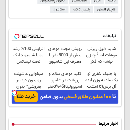
ترکیه
ایران
افغانستان
بحران پناهجویان
قاچاق انسان
پلیس ترکیه
استانبول
تبلیغات
شاید دلیل ریزش
رویش مجدد موهای
افزایش 100% رشد
موهات اصلاً چیزی
بیش از 8000 نفر با
مو با شامپو جلبک
نباشه که فکر
مصرف این شامپوی
تحت لیسانس
میکنی.
جلبک
آلمان+تخفیف
با جلبک لاغری تو
کلید موهای سالم و
میخوایی ماشینت
یک ماه به وزن ایده
پرپشت در شامپو
رو بدون دردسر
آل برس(تا امشب
اسپیرولینا!45%تخفیف
بفروشی؟ بدون
تخفیف ویژه)
کمیسیون
اخبار مرتبط