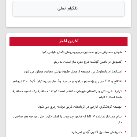
تلگرام اصلی
آخرین اخبار
هوش مصنوعی برای نخستین‌بار ویروس‌های فعال طراحی کرد
کمبودی در تامین گوشت مرغ مورد نیاز استان نداریم
استاندار آذربایجان‌غربی: توسعه از محل حقوق دولتی معادن محقق می شود
افتتاح و کلنگ زنی پروژه های میلیاردی در میاندوآب/از زنجیره تولید گوشت تا ابریشم
ترکیه، عربستان و پاکستان «پیمان مکه» را امضا کردند؛ حمله به یک عضو، حمله به
همه است + فیلم
توسعه گردشگری خارجی در آذربایجان غربی برنامه ریزی می شود
پیام معنادار نماینده MHP که قانون چارچوب را امضا نکرد: حتی مورچه هم صاحبی
دارد
دمیرتاش مشمول قانون آزادی نمی‌شود