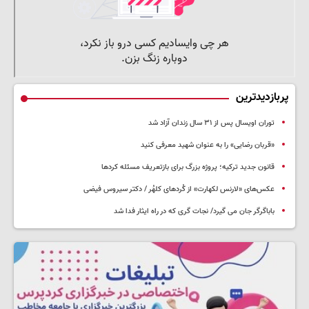
پربازدیدترین
توران اویسال پس از ۳۱ سال زندان آزاد شد
«قربان رضایی» را به عنوان شهید معرفی کنید
قانون جدید ترکیه؛ پروژه بزرگ‌ برای بازتعریف مسئله کردها
عکس‌های «لارنس لکهارت» از کُردهای کلهُر / دکتر سیروس فیضی
باباگرگر جان می گیرد/ نجات گری که در راه ایثار فدا شد