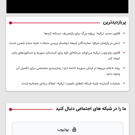
پربازدیدترین
قانون جدید ترکیه؛ پروژه بزرگ‌ برای بازتعریف مسئله کردها
تنش در پارلمان عراق؛ نمایندگان شیعه خواستار بررسی حملات علیه حشد شعبی شدند
قانون چارچوب ترکیه می‌تواند مرحله‌ای تازه برای کردستان سوریه و دستاوردهای زنان
ایجاد کند
روند ادغام نیروها در ارتش سوریه ادامه دارد؛ زمان‌بندی مشخصی برای تکمیل آن
وجود ندارد
عملیات گسترده علیه شبکه اعطای تابعیت ترکیه؛ املاک زیادی مصادره شدند
ما را در شبکه های اجتماعی دنبال کنید
یوتیوب