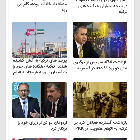
آتش سوزی در ارتفاعات دهوک
مصاف انتخابات زودهنگام می
در نتیجه بمباران جنگنده های
رود
ترکیه
پرچم های ترکیه به آتش کشیده
بازداشت 474 نفر پس از درگیری
شدند؛ ترکیه جنگنده های خود را
های دو روز گذشته در قیصریه
به آسمان سوریه فرستاد + فیلم
بازداشت گسترده فعالان کرد در
اردوغان دو تن از وزرای خود را
ترکیه به اتهام عضویت در PKK
برکنار کرد