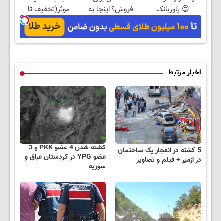
😍 پاوربانک
فروش؟ اینجا به
موثر(تخفیف تا
شیائومی با تخفیف
راحتی بفروش
امشب)
ویژه🔥
اخبار مرتبط
کشته شدن 4 عضو PKK و 3
5 کشته در انفجار یک ساختمان
عضو YPG در کردستان عراق و
در ازمیر + فیلم و تصاویر
سوریه