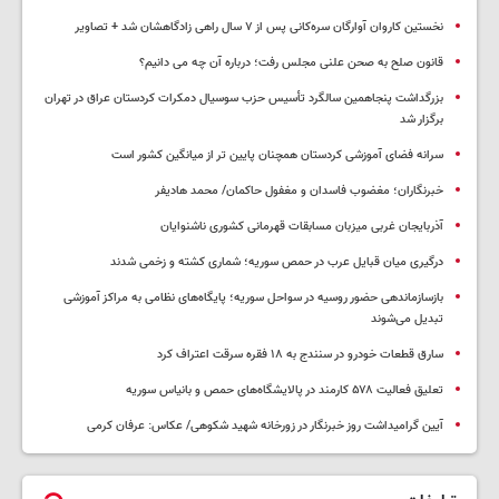
نخستین کاروان آوارگان سره‌کانی پس از ۷ سال راهی زادگاهشان شد + تصاویر
قانون صلح به صحن علنی مجلس رفت؛ درباره آن چه می دانیم؟
بزرگداشت پنجاهمین سالگرد تأسیس حزب سوسیال دمکرات کردستان عراق در تهران
برگزار شد
سرانه فضای آموزشی کردستان همچنان پایین تر از میانگین کشور است
خبرنگاران؛ مغضوب فاسدان و مغفول حاکمان/ محمد هادیفر
آذربایجان غربی میزبان مسابقات قهرمانی کشوری ناشنوایان
درگیری میان قبایل عرب در حمص سوریه؛ شماری کشته و زخمی شدند
بازسازماندهی حضور روسیه در سواحل سوریه؛ پایگاه‌های نظامی به مراکز آموزشی
تبدیل می‌شوند
سارق قطعات خودرو در سنندج به ۱۸ فقره سرقت اعتراف کرد
تعلیق فعالیت ۵۷۸ کارمند در پالایشگاه‌های حمص و بانیاس سوریه
آیین گرامیداشت روز خبرنگار در زورخانه شهید شکوهی/ عکاس: عرفان کرمی