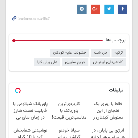
برچسب‌ها
ترکیه
بازداشت
خشونت علیه کودکان
کلاهبرداری اینترنتی
جرایم سایبری
علی یرلی کایا
تبلیغات
فقط با روزی یک
کاربردی‌ترین
پاوربانک شیائومی با
فنجان از این
پاوربانک با
قابلیت فست شارژ
دمنوش کبدتان را
مناسب‌ترین قیمت❗
در زمان های بی
پاکسازی کنید
برقی⚡
انرژی بی پایان، در
سیانا خودتو
نوشیدنی شفابخش
هر سفر و هر لحظه
گذاشتی برای
کبد با 10 گیاه