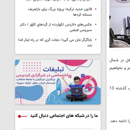
قانون جدید ترکیه؛ پروژه بزرگ‌ برای بازتعریف
مسئله کردها
عکس‌های «لارنس لکهارت» از کُردهای کلهُر / دکتر
سیروس فیضی
باباگرگر جان می گیرد/ نجات گری که در راه ایثار فدا
شد
فل در شمال
م و نخواهیم
به نوشته پایگاه اطلاع رسانی وزارت دفاع ترکیه، گولر خطاب به خلبانانی که در عملیات در شمال سوریه و کردستان عراق شرکت می‌کنند، گفت: «شب گذشته 13
ما را در شبکه های اجتماعی دنبال کنید
ود را ادامه دهد.