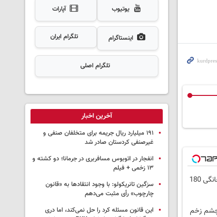
یوتیوب
آپارات
تلگرام ایران
اینستاگرام
تلگرام اصلی
آخرین اخبار
۱۹۱ میلیارد ریال جریمه برای متخلفان صنفی و
غیرصنفی کردستان صادر شد
انفجار در اتوبوس مسافربری در جرمانا؛ دو کشته و
۱۳ زخمی + فیلم
⏳فرصت محدود!! 3000گیگ اینترنت خانگی 180
سزگین تانریکولو: با وجود انتقادها به «قانون
چارچوب» رأی مثبت می‌دهم
 چشم زخم
این قانون مسئله کرد را حل نمی‌کند، اما دری