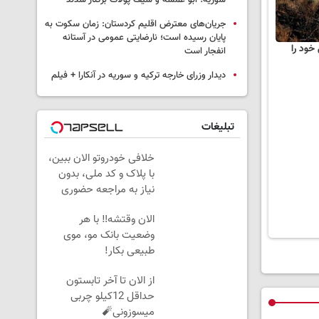
سوریه؛ ابو عمشه و سیف پولات برکنار شدند
جریان‌های معترض اقلیم کردستان: زمان سکوت به
پایان رسیده است؛ نارضایتی عمومی در آستانه
خود را
انفجار است
دیدار وزرای خارجه ترکیه و سوریه در آنکارا + فیلم
تبلیغات
خلافی خودروتو الان ببین،
با پلاک و کد ملی، بدون
نیاز به مراجعه حضوری
الان وقتشه‼️ با هر
وضعیت بانک مو، موی
طبیعی بکار!
از الان تا آخر تابستون
حداقل 12کیلو چربی
میسوزونی🧨