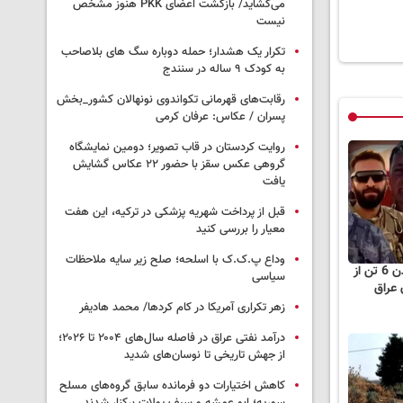
می‌گشاید/ بازگشت اعضای PKK هنوز مشخص
نیست
تکرار یک هشدار؛ حمله دوباره سگ های بلاصاحب
به کودک ۹ ساله در سنندج
رقابت‌های قهرمانی تکواندوی نونهالان کشور_بخش
پسران / عکاس: عرفان کرمی
روایت کردستان در قاب تصویر؛ دومین نمایشگاه
گروهی عکس سقز با حضور ۲۲ عکاس گشایش
یافت
قبل از پرداخت شهریه پزشکی در ترکیه، این هفت
معیار را بررسی کنید
وداع پ.ک.ک با اسلحه؛ صلح زیر سایه ملاحظات
وزارت دفاع ترکیه کشته شدن 6 تن از
سیاسی
 عراق
زهر تکراری آمریکا در کام کردها/ محمد هادیفر
درآمد نفتی عراق در فاصله سال‌های ۲۰۰۴ تا ۲۰۲۶؛
از جهش تاریخی تا نوسان‌های شدید
کاهش اختیارات دو فرمانده سابق گروه‌های مسلح