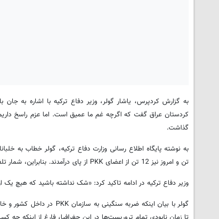
به گزارش کردپرس، یاشار گولر، وزیر دفاع ترکیه با اشاره به جان
کردستان عراق گفت که اگرچه غم ما عمیق است. اما عزم راسخ داریم تا
گذاشت.
تن و امروز نیز 12 تن از اعضای PKK از پای درآمدند. بنابراین، شمار تلفات آنها که از ابتدای سال جاری تاکنون به 2 هزار و 156 تن رسیده است.»
وزیر دفاع ترکیه در ادامه تاکید کرد: «شک نداشته باشید که هیچ یک ا
گولر با بیان اینکه ضربه سنگ
تا زمان نابودی تمام تروریست‌ها در این جغرافیا، فارغ از اینکه چه ک