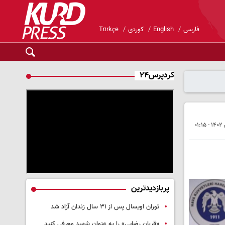
فارسی
English
کوردی
Türkçe
کردپرس۲۴
پربازدیدترین
توران اویسال پس از ۳۱ سال زندان آزاد شد
«قربان رضایی» را به عنوان شهید معرفی کنید