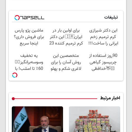
تبلیغات
این دکتر شیرازی
برای اولین بار در
ماشین پژو پارس
کرم ترمیم زخم
ایران🇮🇷 این دکتر
برای فروش داری؟
ایرانی را ساخت!!!
کرم ترمیم کننده 23
اینجا سریع
روزه ساخت!
بفروشش
90روز استفاده از
متخصصین این
یه تخفیف
چربیسوز گیاهی
روش آسان را برای
وسوسه‌برانگیز👈🏻
👋🏻خدافظی
لاغری شکم و پهلو
60٪ تا امشب! با
همیشگی با چاقی!
معرفی کردند
چربیسوز گیاهی
خرید با تخفیف
آسون لاغر شو
اخبار مرتبط