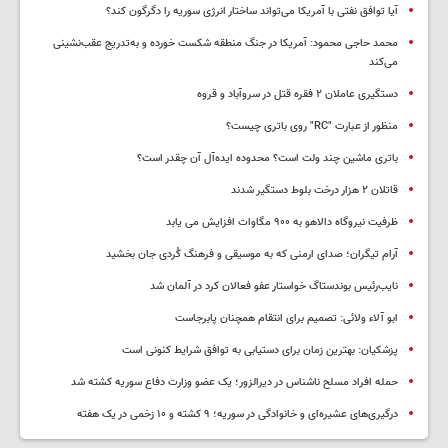
آیا توافق نفتی با آمریکا می‌تواند ساختار انرژی سوریه را دگرگون کند؟
محمد حاجی محمود: آمریکا در جنگ منطقه شکست خورده و به‌تدریج عقب‌نشینی
می‌کند
دستگیری عاملان ۲ فقره قتل در سروآباد و قروه
منظور از عبارت "RC" روی باتری چیست؟
باتری ماشین چند ولت است؟ محدوده ایده‌آل آن چقدر است؟
قاتلان ۲ هزار درخت بلوط دستگیر شدند
ظرفیت نیروگاه دالاهو به ۹۰۰ مگاوات افزایش می یابد
آرام تیگران؛ صدای ارمنی که به موسیقی و فرهنگ کُردی جان بخشید
نایب‌رئیس بوندستاگ خواستار عفو فعالان کرد در آلمان شد
ابو آلاء ولائی: تصمیم برای انتقام همچنان پابرجاست
پزشکیان‌: بهترین زمان برای دستیابی به توافق شرایط کنونی است
حمله افراد مسلح ناشناس در دیرالزور؛ یک عضو وزارت دفاع سوریه کشته شد
درگیری‌های عشیره‌ای و خانوادگی در سوریه؛ ۹ کشته و ۱۰ زخمی در یک هفته