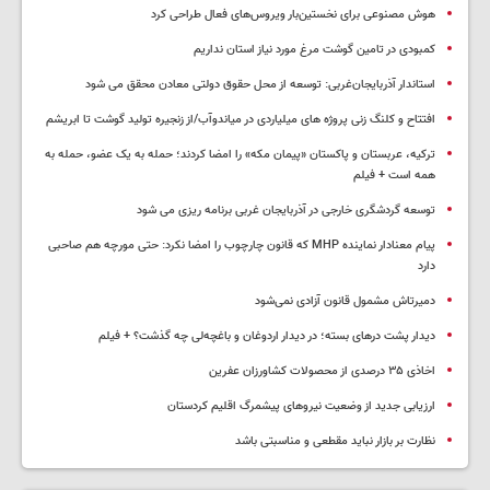
هوش مصنوعی برای نخستین‌بار ویروس‌های فعال طراحی کرد
کمبودی در تامین گوشت مرغ مورد نیاز استان نداریم
استاندار آذربایجان‌غربی: توسعه از محل حقوق دولتی معادن محقق می شود
افتتاح و کلنگ زنی پروژه های میلیاردی در میاندوآب/از زنجیره تولید گوشت تا ابریشم
ترکیه، عربستان و پاکستان «پیمان مکه» را امضا کردند؛ حمله به یک عضو، حمله به
همه است + فیلم
توسعه گردشگری خارجی در آذربایجان غربی برنامه ریزی می شود
پیام معنادار نماینده MHP که قانون چارچوب را امضا نکرد: حتی مورچه هم صاحبی
دارد
دمیرتاش مشمول قانون آزادی نمی‌شود
دیدار پشت درهای بسته؛ در دیدار اردوغان و باغچه‌لی چه گذشت؟ + فیلم
اخاذی ۳۵ درصدی از محصولات کشاورزان عفرین
ارزیابی جدید از وضعیت نیروهای پیشمرگ اقلیم کردستان
نظارت بر بازار نباید مقطعی و مناسبتی باشد