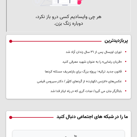
پربازدیدترین
توران اویسال پس از ۳۱ سال زندان آزاد شد
«قربان رضایی» را به عنوان شهید معرفی کنید
قانون جدید ترکیه؛ پروژه بزرگ‌ برای بازتعریف مسئله کردها
عکس‌های «لارنس لکهارت» از کُردهای کلهُر / دکتر سیروس فیضی
باباگرگر جان می گیرد/ نجات گری که در راه ایثار فدا شد
ما را در شبکه های اجتماعی دنبال کنید