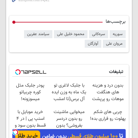
برچسب‌ها
سوریه
سره‌کانی
محمود خلیل علی
سیامند عفرین
مروان علی
آوارگان
تبلیغات
بدون درد و هزینه
با جلبک لاغری تو
پودر جلبک مثل
های هنگفت
یک ماه به وزن ایده
کوره چربیاتو
موهات رو پرپشت
آل برس(تا امشب
میسوزونه!
کن!تخفیف تا
تخفیف ویژه)
چربی های شکم
میخوایی ماشینت
خرید موبایل با
امشب
پهلوت رو فراری بده!
رو بدون دردسر
اسنپ پی | در ۴
بفروشی؟ بدون
قسط بدون سود و
کمیسیون
کارمزد!