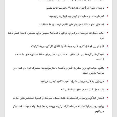
وجدان جهان در آزمون عدالت/**ماموستا عابد نقیبی
نذر طبیعت در حمایت از گوزن زرد ایرانی در ارومیه
احتمال تداوم ناکارآمدی پارلمان اقلیم کردستان تا انتخابات
حزب دمکرات کردستان بر اجرای توافق با اتحادیه میهنی برای تشکیل کابینه دهم تأکید
کرد
آغاز اجرای توافق گازی اقلیم و بغداد با انتقال گاز کورمور به کرکوک
خودگردانی کُردها پس از توافق با دمشق و تلاش برای حفظ دستاوردهای یک دهه
گذشته
بقائی: برنامه‌ای برای سفر به قطر و پاکستان نداریم/بیانیه مشترک ایران و عمان در
مرحله تدوین است
مرز رازی به کریدور ریلی شرق - غرب کشور تبدیل می‌شود
باند جعل گذرنامه در خوی شناسایی شد
اختلال زندگی روزمره در قامشلو به علت بحران سوخت و کمبود اسکناس‌های جدید
برای بررسی جایگاه YPJ در ساختار امنیتی سوریه در دمشق با دولت موقت گفت‌وگو
می‌کنیم