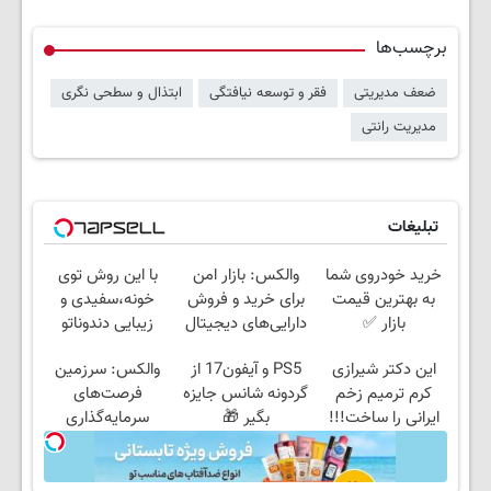
برچسب‌ها
ضعف مدیریتی
فقر و توسعه نیافتگی
ابتذال و سطحی نگری
مدیریت رانتی
تبلیغات
خرید خودروی شما
والکس: بازار امن
با این روش توی
به بهترین قیمت
برای خرید و فروش
خونه،سفیدی و
بازار ✅
دارایی‌های دیجیتال
زیبایی دندوناتو
برگردون(40%off)
این دکتر شیرازی
PS5 و آیفون17 از
والکس: سرزمین
کرم ترمیم زخم
گردونه شانس جایزه
فرصت‌های
ایرانی را ساخت!!!
بگیر 🎁
سرمایه‌گذاری
دیجیتال شما