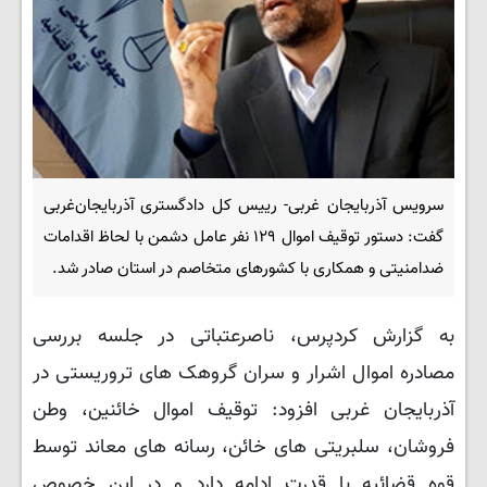
سرویس آذربایجان غربی- رییس کل دادگستری آذربایجان‌غربی
گفت: دستور توقیف اموال ۱۲۹ نفر عامل دشمن با لحاظ اقدامات
ضدامنیتی و همکاری با کشورهای متخاصم در استان صادر شد.
به گزارش کردپرس، ناصرعتباتی در جلسه بررسی
مصادره اموال اشرار و سران گروهک های تروریستی در
آذربایجان غربی افزود: توقیف اموال خائنین، وطن
فروشان، سلبریتی های خائن، رسانه های معاند توسط
قوه قضائیه با قدرت ادامه دارد و در این خصوص