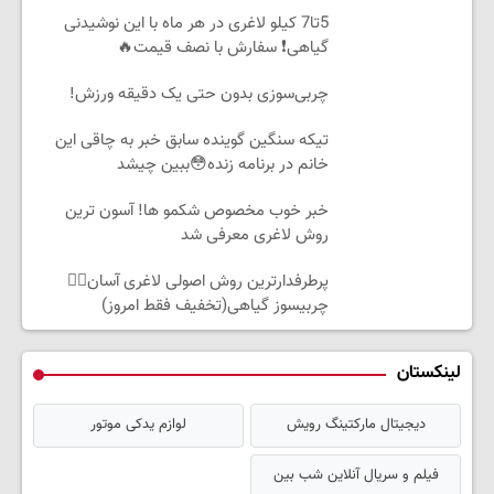
5تا7 کیلو لاغری در هر ماه با این نوشیدنی
گیاهی❗ سفارش با نصف قیمت🔥
چربی‌سوزی بدون حتی یک دقیقه ورزش!
تیکه سنگین گوینده سابق خبر به چاقی این
خانم در برنامه زنده😳ببین چیشد
خبر خوب مخصوص شکمو ها! آسون ترین
روش لاغری معرفی شد
پرطرفدارترین روش اصولی لاغری آسان👈🏻
چربیسوز گیاهی(تخفیف فقط امروز)
لینکستان
دیجیتال مارکتینگ رویش
لوازم یدکی موتور
فیلم و سریال آنلاین شب بین