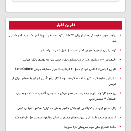
آخرین اخبار
روایت هویت فرهنگی سقز از زبان ۴۴ شاعر کرد؛ «سەقز له ڕوانگەی شاعیراندا» رونمایی
شد
تردد زائران از مرز خسروی نسبت به سال قبل ۶ درصد رشد کرد
اختصاص ۱۰۰ میلیون دلار برای نوسازی نظام پولی سوریه توسط بانک جهانی
«اوین عباسی» عکاس کرد در جمع ۴۱ فینالیست برتر مسابقه جهانی LensCulture
اعتراض اقلیم کردستان به اقدام کرسنت و داناگاز برای تأمین گاز نیروگاه‌های عراق از
کرمور
روز خبرنگار؛ پاسداری از حقیقت در عصر هوش مصنوعی، آشوب اطلاعات و بحران
اعتماد/ **منصور اولی
رقابت‌های قهرمانی تکواندوی نونهالان کشور_بخش دختران/ عکاس: عرفان کرمی
الزیدی در دیدار با بارزانی: پرونده‌های معلق بر اساس قانون اساسی حل خواهد شد
ترفند الشرع برای مهار نیروهای کرد سوریه