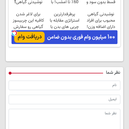
قسط بدون سود و
60٪ تا امشب! با
نوشیدنی گیاهی❗
کارمزد!
چربیسوز گیاهی
سفارش با نصف
نوشیدنی گیاهی
پرطرفدارترین
برای لاغر شدن
آسون لاغر شو
قیمت🔥
محبوب برای افراد
استراتژی مقابله با
کافیه این چربیسوز
دارای اضافه وزن!
چربی های بدن با
گیاهی رو سفارش
60%تخفیف
این نوشیدنی گیاهی
بدی(50%تخفیف تا
امشب)
نظر شما