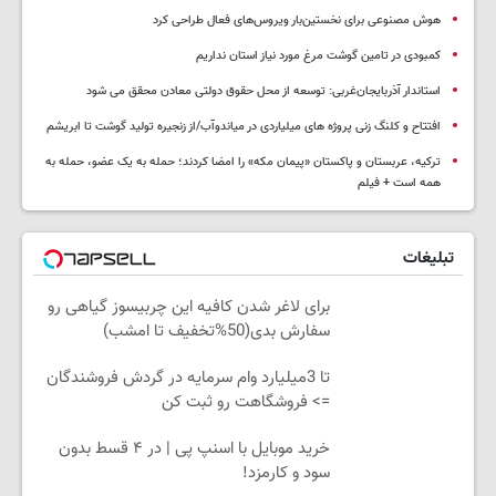
هوش مصنوعی برای نخستین‌بار ویروس‌های فعال طراحی کرد
کمبودی در تامین گوشت مرغ مورد نیاز استان نداریم
استاندار آذربایجان‌غربی: توسعه از محل حقوق دولتی معادن محقق می شود
افتتاح و کلنگ زنی پروژه های میلیاردی در میاندوآب/از زنجیره تولید گوشت تا ابریشم
ترکیه، عربستان و پاکستان «پیمان مکه» را امضا کردند؛ حمله به یک عضو، حمله به
همه است + فیلم
تبلیغات
برای لاغر شدن کافیه این چربیسوز گیاهی رو
سفارش بدی(50%تخفیف تا امشب)
تا 3میلیارد وام سرمایه در گردش فروشندگان
=> فروشگاهت رو ثبت کن
خرید موبایل با اسنپ پی | در ۴ قسط بدون
سود و کارمزد!