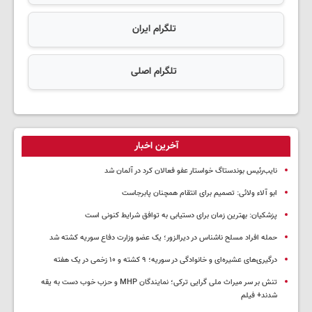
تلگرام ایران
تلگرام اصلی
آخرین اخبار
نایب‌رئیس بوندستاگ خواستار عفو فعالان کرد در آلمان شد
ابو آلاء ولائی: تصمیم برای انتقام همچنان پابرجاست
پزشکیان‌: بهترین زمان برای دستیابی به توافق شرایط کنونی است
حمله افراد مسلح ناشناس در دیرالزور؛ یک عضو وزارت دفاع سوریه کشته شد
درگیری‌های عشیره‌ای و خانوادگی در سوریه؛ ۹ کشته و ۱۰ زخمی در یک هفته
تنش بر سر میراث ملی گرایی ترکی؛ نمایندگان MHP و حزب خوب دست به یقه
شدند+ فیلم