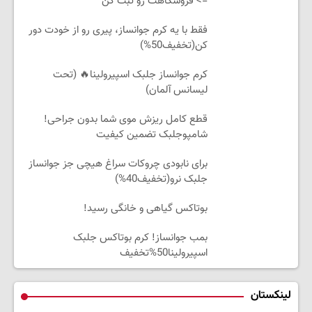
=> فروشگاهت رو ثبت کن
فقط با یه کرم جوانساز، پیری رو از خودت دور
کن(تخفیف50%)
کرم جوانساز جلبک اسپیرولینا🔥 (تحت
لیسانس آلمان)
قطع کامل ریزش موی شما بدون جراحی!
شامپوجلبک تضمین کیفیت
برای نابودی چروکات سراغ هیچی جز جوانساز
جلبک نرو(تخفیف40%)
بوتاکس گیاهی و خانگی رسید!
بمب جوانساز! کرم بوتاکس جلبک
اسپیرولینا50%تخفیف
لینکستان