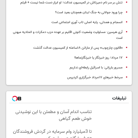
تنش بر سر نام دمیرتاش در کمیسیون عدالت؛ او ابزار دست شما نیست + فیلم
چرا ورود جولانی به جنگ لبنان همچنان بعید است؟
انسجام و همدلی، پایه اصلی تاب آوری اجتماعی است
آری هرسین: مسئولیت وضعیت کنونی اقلیم بر عهده حزب دمکرات و اتحادیه میهنی
است
«قانون چارچوب» پس از ماراتن ۱۸ساعته از کمیسیون عدالت گذشت
١٧ مرداد؛ روز خبرنگار یا خبرنگارنماها!
مسرور بارزانی: با اسرائیل رابطه‌ای نداریم
سرخط خبرهای ۱۷مرداد خبرگزاری کردپرس
تبلیغات
تناسب اندام آسان و مطمئن با این نوشیدنی
خوش طعم گیاهی
تا 3میلیارد وام سرمایه در گردش فروشندگان