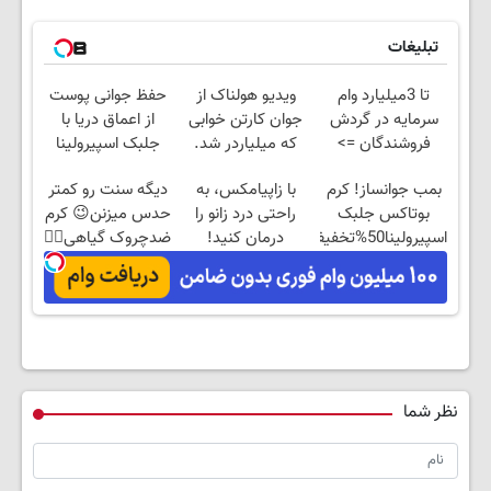
تبلیغات
تا 3میلیارد وام
ویدیو هولناک از
حفظ جوانی پوست
سرمایه در گردش
جوان کارتن خوابی
از اعماق دریا با
فروشندگان =>
که میلیاردر شد.
جلبک اسپیرولینا
فروشگاهت رو ثبت
آموزش رایگان
بمب جوانساز! کرم
با زاپیامکس، به
دیگه سنت رو کمتر
کن
بوتاکس جلبک
راحتی درد زانو را
حدس میزنن😉 کرم
اسپیرولینا50%تخفیف
درمان کنید!
ضدچروک گیاهی👈🏻
45%تخفیف
نظر شما