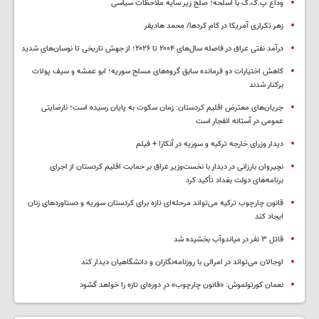
وداع پ.ک.ک با اسلحه؛ صلح زیر سایه ملاحظات سیاسی
زهر تکراری آمریکا در کام کردها/ محمد هادیفر
درآمد نفتی عراق در فاصله سال‌های ۲۰۰۴ تا ۲۰۲۶؛ از جهش تاریخی تا نوسان‌های شدید
کاهش اختیارات دو فرمانده سابق گروه‌های مسلح سوریه؛ ابو عمشه و سیف پولات
برکنار شدند
جریان‌های معترض اقلیم کردستان: زمان سکوت به پایان رسیده است؛ نارضایتی
عمومی در آستانه انفجار است
دیدار وزرای خارجه ترکیه و سوریه در آنکارا + فیلم
نچیروان بارزانی در دیدار با نخست‌وزیر عراق بر حمایت اقلیم کردستان از اجرای
برنامه‌های دولت بغداد تأکید کرد
قانون چارچوب ترکیه می‌تواند مرحله‌ای تازه برای کردستان سوریه و دستاوردهای زنان
ایجاد کند
قاتل ٣ نفر در میاندوآب بخشیده شد
اوجالان می‌تواند در امرالی با روزنامه‌نگاران و دانشگاهیان دیدار کند
نعمان کورتولموش: «قانون چارچوب» درِ دوره‌ای تازه را خواهد گشود