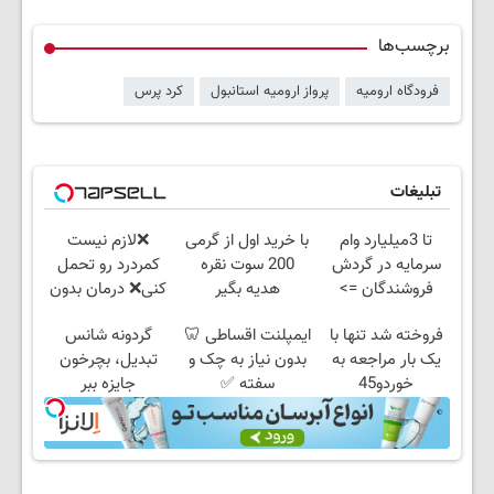
برچسب‌ها
فرودگاه ارومیه
پرواز ارومیه استانبول
کرد پرس
تبلیغات
تا 3میلیارد وام
با خرید اول از گرمی
❌لازم نیست
سرمایه در گردش
200 سوت نقره
کمردرد رو تحمل
فروشندگان =>
هدیه بگیر
کنی❌ درمان بدون
فروشگاهت رو ثبت
جراحی و قرص
فروخته شد تنها با
ایمپلنت اقساطی 🦷
گردونه شانس
کن
(پرسشنامه)
یک بار مراجعه به
بدون نیاز به چک و
تبدیل، بچرخون
خوردو45
سفته ✅
جایزه ببر