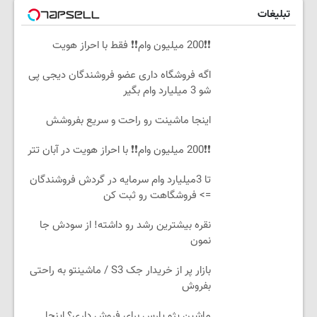
تبلیغات
❗❗200 میلیون وام❗❗ فقط با احراز هویت
اگه فروشگاه داری عضو فروشندگان دیجی پی
شو 3 میلیارد وام بگیر
اینجا ماشینت رو راحت و سریع بفروشش
❗❗200 میلیون وام❗❗ با احراز هویت در آبان تتر
تا 3میلیارد وام سرمایه در گردش فروشندگان
=> فروشگاهت رو ثبت کن
نقره بیشترین رشد رو داشته! از سودش جا
نمون
بازار پر از خریدار جک S3 / ماشینتو به راحتی
بفروش
ماشین پژو پارس برای فروش داری؟ اینجا