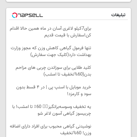
تبلیغات
برای7کیلو لاغری آسان در ماه همین حالا اقدام
کن!سفارش با قیمت قدیم
تنها فرمول گیاهی کاهش وزن که مجوز وزارت
بهداشت دارد(کلیک جهت سفارش)
کلید طلایی برای سوزاندن چربی های مزاحم
بدن(60%تخفیف تا امشب)
خرید موبایل با اسنپ پی | در ۴ قسط بدون
سود و کارمزد!
یه تخفیف وسوسه‌برانگیز👈🏻 60٪ تا امشب! با
چربیسوز گیاهی آسون لاغر شو
نوشیدنی گیاهی محبوب برای افراد دارای اضافه
وزن! 60%تخفیف