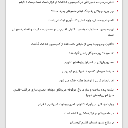
تنش بر سر نام دمیرتاش در کمیسیون عدالت؛ او ابزار دست شما نیست + فیلم
چرا ورود جولانی به جنگ لبنان همچنان بعید است؟
انسجام و همدلی، پایه اصلی تاب آوری اجتماعی است
آری هرسین: مسئولیت وضعیت کنونی اقلیم بر عهده حزب دمکرات و اتحادیه میهنی
است
«قانون چارچوب» پس از ماراتن ۱۸ساعته از کمیسیون عدالت گذشت
١٧ مرداد؛ روز خبرنگار یا خبرنگارنماها!
مسرور بارزانی: با اسرائیل رابطه‌ای نداریم
سرخط خبرهای ۱۷مرداد خبرگزاری کردپرس
آذربایجان غربی از اواسط هفته خنک می شود
پشت پرده ساخت و ساز در باغ موقوفه عزیزآقای مهاباد؛ تجاری سازی در قلب فضای
سبز شهری(بخش دوم)
روایت زندانی: می‌گویند تا اینجا نمیری رهایت نمی‌کنیم + فیلم
در ماه جولای در ترکیه 56 زن کشته شدند
بی‌دفاع شدن آسمان اقلیم کردستان