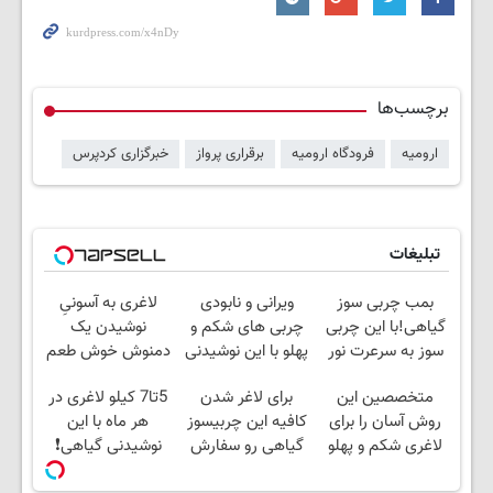
برچسب‌ها
ارومیه
فرودگاه ارومیه
برقراری پرواز
خبرگزاری کردپرس
تبلیغات
بمب چربی سوز
ویرانی و نابودی
لاغری به آسونیِ
گیاهی!با این چربی
چربی های شکم و
نوشیدن یک
سوز به سرعرت نور
پهلو با این نوشیدنی
دمنوش خوش طعم
لاغر شو با مجوز
گیاهی
متخصصین این
برای لاغر شدن
5تا7 کیلو لاغری در
بهداشت
روش آسان را برای
کافیه این چربیسوز
هر ماه با این
لاغری شکم و پهلو
گیاهی رو سفارش
نوشیدنی گیاهی❗
معرفی کردند
بدی(50%تخفیف تا
سفارش با نصف