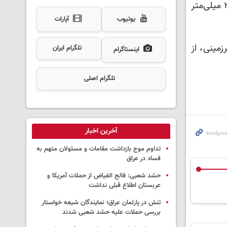
رستگاری ادامه داد: در این میان، حوضه مرزی غرب (زاب) با ثبت ۱۰۲۱.۱ میلی‌متر و حوضه دریاچه ارومیه با ثبت ۳۷۵.۱ میلی‌متر
یوتیوب
آپارات
زمینی، از
تلگرام ایران
اینستاگرام
تلگرام اصلی
آخرین اخبار
تداوم موج بازداشت مقامات و مسئولان متهم به
فساد در عراق
حشد شعبی: فالح الفیاض از حملات آمریکا و
عربستان اطلاع قبلی نداشت
تنش در پارلمان عراق؛ نمایندگان شیعه خواستار
بررسی حملات علیه حشد شعبی شدند