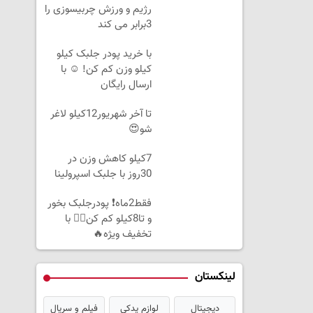
رژیم و ورزش چربیسوزی را
3برابر می کند
با خرید پودر جلبک کیلو
کیلو وزن کم کن! ☺ با
ارسال رایگان
تا آخر شهریور12کیلو لاغر
شو😍
7کیلو کاهش وزن در
30روز با جلبک اسپرولینا
فقط2ماه❗ پودرجلبک بخور
و تا8کیلو کم کن👌🏻 با
تخفیف ویژه🔥
لینکستان
دیجیتال
لوازم یدکی
فیلم و سریال