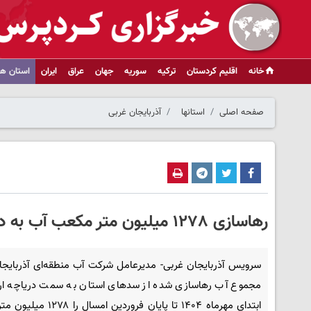
خانه
اقلیم کردستان
ترکیه
سوریه
جهان
عراق
ایران
استان ها
صفحه اصلی
استانها
آذربایجان غربی
رهاسازی ١٢٧٨ میلیون متر مکعب آب به دریاچه ارومیه/سدهای بوکان و مهاباد بازوان اصلی بودند
سرویس آذربایجان غربی- مدیرعامل شرکت آب منطقه‌ای آذربایجا
مجموع آب رهاسازی شده از سدهای استان به سمت دریاچه ارو
ابتدای مهرماه ۱۴۰۴ تا پایان فروردین امس