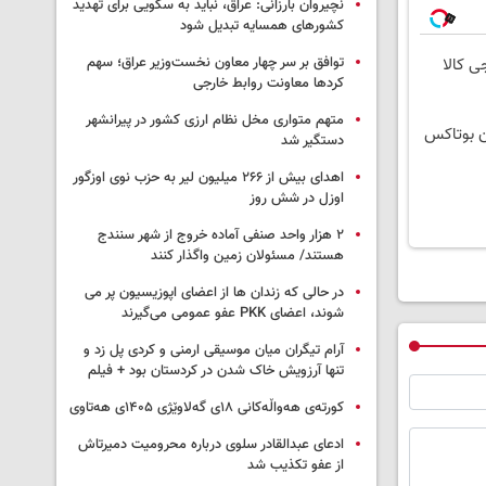
نچیروان بارزانی: عراق، نباید به سکویی برای تهدید
کشورهای همسایه تبدیل شود
توافق بر سر چهار معاون نخست‌وزیر عراق؛ سهم
ی کالا
کردها معاونت روابط خارجی
متهم متواری مخل نظام ارزی کشور در پیرانشهر
ن بوتاکس
دستگیر شد
اهدای بیش از ۲۶۶ میلیون لیر به حزب نوی اوزگور
اوزل در شش روز
۲ هزار واحد صنفی آماده خروج از شهر سنندج
هستند/ مسئولان زمین واگذار کنند
در حالی که زندان ها از اعضای اپوزیسیون پر می
شوند، اعضای PKK عفو عمومی می‌گیرند
آرام تیگران میان موسیقی ارمنی و کردی پل زد و
تنها آرزویش خاک شدن در کردستان بود + فیلم
کورتەی هەواڵەکانی ۱۸ی گەلاوێژی ۱۴۰۵ی هەتاوی
ادعای عبدالقادر سلوی درباره محرومیت دمیرتاش
از عفو تکذیب شد