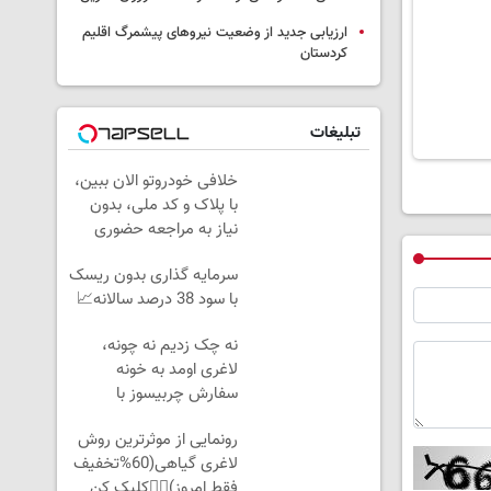
ارزیابی جدید از وضعیت نیروهای پیشمرگ اقلیم
کردستان
تبلیغات
خلافی خودروتو الان ببین،
با پلاک و کد ملی، بدون
نیاز به مراجعه حضوری
سرمایه گذاری بدون ریسک
با سود 38 درصد سالانه📈
نه چک زدیم نه چونه،
لاغری اومد به خونه
سفارش چربیسوز با
60%تخفیف
رونمایی از موثرترین روش
لاغری گیاهی(60%تخفیف
فقط امروز)👈🏻کلیک کن