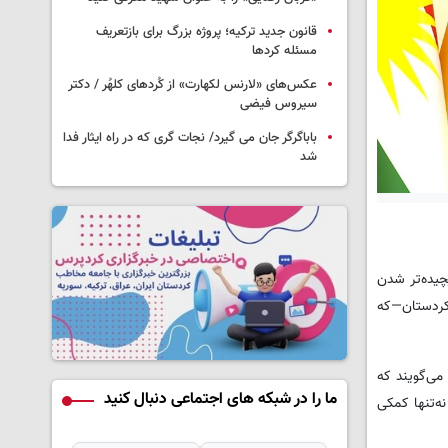
قانون جدید ترکیه؛ پروژه بزرگ‌ برای بازتعریف
مسئله کردها
عکس‌های «لارنس لکهارت» از کُردهای کلهُر / دکتر
سیروس فیضی
باباگرگر جان می گیرد/ نجات گری که در راه ایثار فدا
شد
چیده‌تر شدن
کردستان—که
صراحت می‌گویند که
ما را در شبکه های اجتماعی دنبال کنید
ه‌تنها کمکی