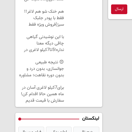
ارسال
هم خنک شو هم لاغر!!
فقط با پودر جلبک
سبز(فروش ویژه فقط
امروز)کلیک کن
با این نوشیدنی گیاهی
چاقی دیگه معنا
نداره!5تا7کیلو لاغری در
ماه
😍 نتیجه‌ طبیعی
جوانسازی، بدون درد و
بدون دوره نقاهت؛ مشاوره
رایگان
برای7کیلو لاغری آسان در
ماه همین حالا اقدام کن!
سفارش با قیمت قدیم
لینکستان