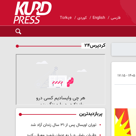
فارسی
English
کوردی
Türkçe
کردپرس۲۴
پربازدیدترین
توران اویسال پس از ۳۱ سال زندان آزاد شد
«قربان رضایی» را به عنوان شهید معرفی کنید