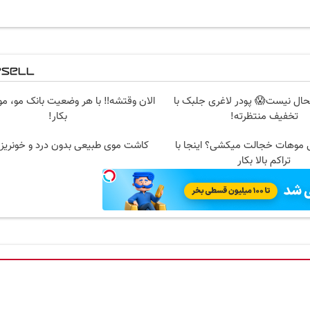
ال نیست😱 پودر لاغری جلبک با
الان وقتشه‼️ با هر وضعیت بانک مو، م
تخفیف منتظرته!
بکار!
 موهات خجالت میکشی؟ اینجا با
کاشت موی طبیعی بدون درد و خونریز
تراکم بالا بکار