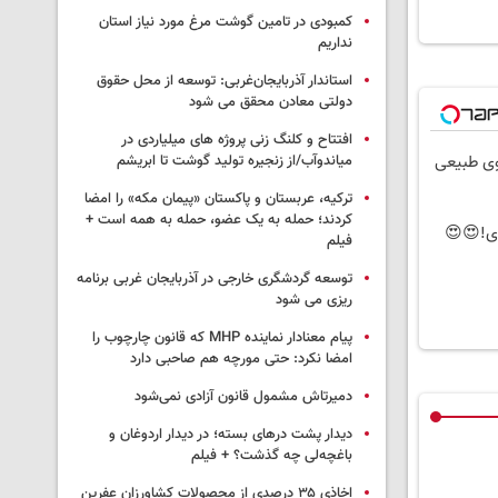
کمبودی در تامین گوشت مرغ مورد نیاز استان
نداریم
استاندار آذربایجان‌غربی: توسعه از محل حقوق
دولتی معادن محقق می شود
افتتاح و کلنگ زنی پروژه های میلیاردی در
وی طبیعی
میاندوآب/از زنجیره تولید گوشت تا ابریشم
ترکیه، عربستان و پاکستان «پیمان مکه» را امضا
کردند؛ حمله به یک عضو، حمله به همه است +
ی!😍😍
فیلم
توسعه گردشگری خارجی در آذربایجان غربی برنامه
ریزی می شود
پیام معنادار نماینده MHP که قانون چارچوب را
امضا نکرد: حتی مورچه هم صاحبی دارد
دمیرتاش مشمول قانون آزادی نمی‌شود
دیدار پشت درهای بسته؛ در دیدار اردوغان و
باغچه‌لی چه گذشت؟ + فیلم
اخاذی ۳۵ درصدی از محصولات کشاورزان عفرین