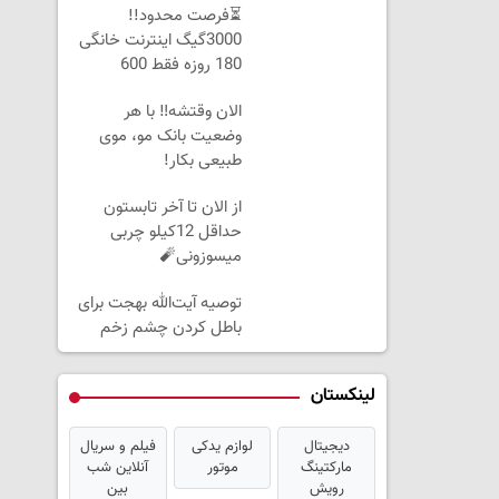
⏳فرصت محدود!!
3000گیگ اینترنت خانگی
180 روزه فقط 600
هزارتومان!!
الان وقتشه‼️ با هر
وضعیت بانک مو، موی
طبیعی بکار!
از الان تا آخر تابستون
حداقل 12کیلو چربی
میسوزونی🧨
توصیه آیت‌الله بهجت برای
باطل کردن چشم زخم
لینکستان
دیجیتال
لوازم یدکی
فیلم و سریال
مارکتینگ
موتور
آنلاین شب
رویش
بین