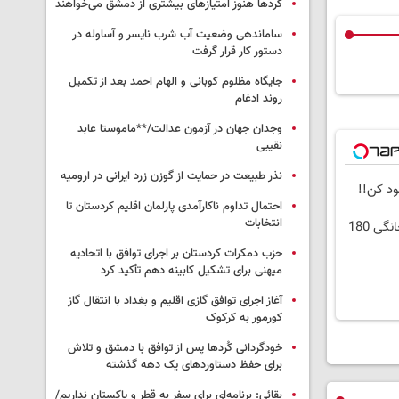
کردها هنوز امتیازهای بیشتری از دمشق می‌خواهند
ساماندهی وضعیت آب شرب نایسر و آساوله در
دستور کار قرار گرفت
جایگاه مظلوم کوبانی و الهام احمد بعد از تکمیل
روند ادغام
وجدان جهان در آزمون عدالت/**ماموستا عابد
نقیبی
نذر طبیعت در حمایت از گوزن زرد ایرانی در ارومیه
احتمال تداوم ناکارآمدی پارلمان اقلیم کردستان تا
انتخابات
⏳فرصت محدود!! 3000گیگ اینترنت خانگی 180
حزب دمکرات کردستان بر اجرای توافق با اتحادیه
میهنی برای تشکیل کابینه دهم تأکید کرد
آغاز اجرای توافق گازی اقلیم و بغداد با انتقال گاز
کورمور به کرکوک
خودگردانی کُردها پس از توافق با دمشق و تلاش
برای حفظ دستاوردهای یک دهه گذشته
بقائی: برنامه‌ای برای سفر به قطر و پاکستان نداریم/