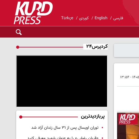
فارسی
English
کوردی
Türkçe
کردپرس۲۴
پربازدیدترین
توران اویسال پس از ۳۱ سال زندان آزاد شد
«قربان رضایی» را به عنوان شهید معرفی کنید