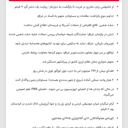
از خاموشی زبان مادری در غربت تا بازگشت به دیاربکر؛ روایت یک دختر کُرد + فیلم
تداوم موج بازداشت مقامات و مسئولان متهم به فساد در عراق
حشد شعبی: فالح الفیاض از حملات آمریکا و عربستان اطلاع قبلی نداشت
تنش در پارلمان عراق؛ نمایندگان شیعه خواستار بررسی حملات علیه حشد شعبی شدند
نچیروان بارزانی: عراق، نباید به سکویی برای تهدید کشورهای همسایه تبدیل شود
توافق بر سر چهار معاون نخست‌وزیر عراق؛ سهم کردها معاونت روابط خارجی
متهم متواری مخل نظام ارزی کشور در پیرانشهر دستگیر شد
اهدای بیش از ۲۶۶ میلیون لیر به حزب نوی اوزگور اوزل در شش روز
۲ هزار واحد صنفی آماده خروج از شهر سنندج هستند/ مسئولان زمین واگذار کنند
در حالی که زندان ها از اعضای اپوزیسیون پر می شوند، اعضای PKK عفو عمومی
می‌گیرند
آرام تیگران میان موسیقی ارمنی و کردی پل زد و تنها آرزویش خاک شدن در کردستان
بود + فیلم
کورتەی هەواڵەکانی ۱۸ی گەلاوێژی ۱۴۰۵ی هەتاوی
ادعای عبدالقادر سلوی درباره محرومیت دمیرتاش از عفو تکذیب شد