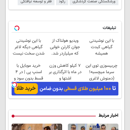
ورشکستگی صنعت گردشگری
رکود
فقر و توسعه نیافتگی
تبلیغات
با این نوشیدنی
ویدیو هولناک از
با این نوشیدنی
گیاهی کبدت
جوان کارتن خوابی
گیاهی دیگه لاغر
همیشه
که میلیاردر شد.
شدن سخت نیست
پرقدرته55%تخفیف
آموزش رایگان
چربیسوزی توی این
۷ کیلو کاهش وزن
خرید موبایل با
سرما میچسبه!
در ماه با اثرگذاری بر
اسنپ پی | در ۴
(دمنوش لاغری
اشتها و
قسط بدون سود و
گیاهی60%تخفیف)
متابولیسم(تخفیف
کارمزد!
ویژه)
اخبار مرتبط