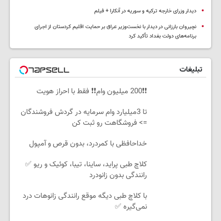
دیدار وزرای خارجه ترکیه و سوریه در آنکارا + فیلم
نچیروان بارزانی در دیدار با نخست‌وزیر عراق بر حمایت اقلیم کردستان از اجرای
برنامه‌های دولت بغداد تأکید کرد
تبلیغات
❗❗200 میلیون وام❗❗ فقط با احراز هویت
تا 3میلیارد وام سرمایه در گردش فروشندگان
=> فروشگاهت رو ثبت کن
خداحافظی با کمردرد، بدون قرص و آمپول
کلاچ طبی پراید، ساینا، تیبا، کوئیک و ریو ✅
رانندگی بدون زانودرد
با کلاچ طبی دیگه موقع رانندگی زانوهات درد
نمی‌گیره ✅