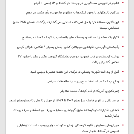
انفجار در اتوبوس مسافربری در جرمانا؛ دو کشته و ۱۳ زخمی + فیلم
سزگین تانریکولو: با وجود انتقادها به «قانون چارچوب» رأی مثبت می‌دهم
این قانون مسئله کرد را حل نمی‌کند، اما دری می‌گشاید/ بازگشت اعضای PKK هنوز
مشخص نیست
تکرار یک هشدار؛ حمله دوباره سگ های بلاصاحب به کودک ۹ ساله در سنندج
رقابت‌های قهرمانی تکواندوی نونهالان کشور_بخش پسران / عکاس: عرفان کرمی
روایت کردستان در قاب تصویر؛ دومین نمایشگاه گروهی عکس سقز با حضور ۲۲
عکاس گشایش یافت
قبل از پرداخت شهریه پزشکی در ترکیه، این هفت معیار را بررسی کنید
وداع پ.ک.ک با اسلحه؛ صلح زیر سایه ملاحظات سیاسی
زهر تکراری آمریکا در کام کردها/ محمد هادیفر
درآمد نفتی عراق در فاصله سال‌های ۲۰۰۴ تا ۲۰۲۶؛ از جهش تاریخی تا نوسان‌های شدید
کاهش اختیارات دو فرمانده سابق گروه‌های مسلح سوریه؛ ابو عمشه و سیف پولات
برکنار شدند
جریان‌های معترض اقلیم کردستان: زمان سکوت به پایان رسیده است؛ نارضایتی
عمومی در آستانه انفجار است