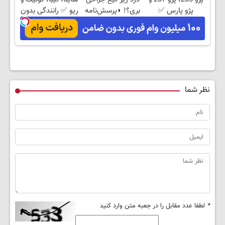
پژو پارس ✅
بری؟! ◗پرسش‌نامه
ریو ✅ رانندگی بدون
خداحافظی با زانودرد
رو پر کن◖
زانودرد
نظر شما
*
لطفا عدد مقابل را در جعبه متن وارد کنید