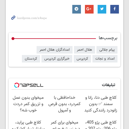
برچسب‌ها
پیام جلالی
هلال احمر
امدادگران هلال احمر
امداد و نجات
کردپرس
خبرگزاری کردپرس
کردستان
تبلیغات
کلاچ طبی دنا، رانا و
خداحافظی با
میخوای بدون عمل
سمند ✅ بدون
کمردرد، بدون قرص
و تزریق کمر دردت
زانودرد رانندگی کنید
و آمپول
خوب شه؟
◂پرسش‌نامه رو
کلاچ طبی پژو 405،
میخوای برای کمر
کلاچ طبی پراید،
پرکن
پژو 206، پژو 207 و
درد زیر تیغ جراحی
ساینا، تیبا، کوئیک و