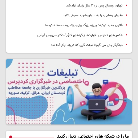
توران اویسال پس از ۳۱ سال زندان آزاد شد
«قربان رضایی» را به عنوان شهید معرفی کنید
قانون جدید ترکیه؛ پروژه بزرگ‌ برای بازتعریف مسئله کردها
عکس‌های «لارنس لکهارت» از کُردهای کلهُر / دکتر سیروس فیضی
باباگرگر جان می گیرد/ نجات گری که در راه ایثار فدا شد
ما را در شبکه های اجتماعی دنبال کنید