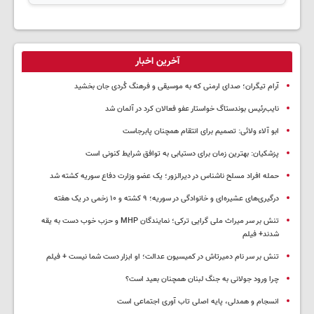
آخرین اخبار
آرام تیگران؛ صدای ارمنی که به موسیقی و فرهنگ کُردی جان بخشید
نایب‌رئیس بوندستاگ خواستار عفو فعالان کرد در آلمان شد
ابو آلاء ولائی: تصمیم برای انتقام همچنان پابرجاست
پزشکیان‌: بهترین زمان برای دستیابی به توافق شرایط کنونی است
حمله افراد مسلح ناشناس در دیرالزور؛ یک عضو وزارت دفاع سوریه کشته شد
درگیری‌های عشیره‌ای و خانوادگی در سوریه؛ ۹ کشته و ۱۰ زخمی در یک هفته
تنش بر سر میراث ملی گرایی ترکی؛ نمایندگان MHP و حزب خوب دست به یقه
شدند+ فیلم
تنش بر سر نام دمیرتاش در کمیسیون عدالت؛ او ابزار دست شما نیست + فیلم
چرا ورود جولانی به جنگ لبنان همچنان بعید است؟
انسجام و همدلی، پایه اصلی تاب آوری اجتماعی است