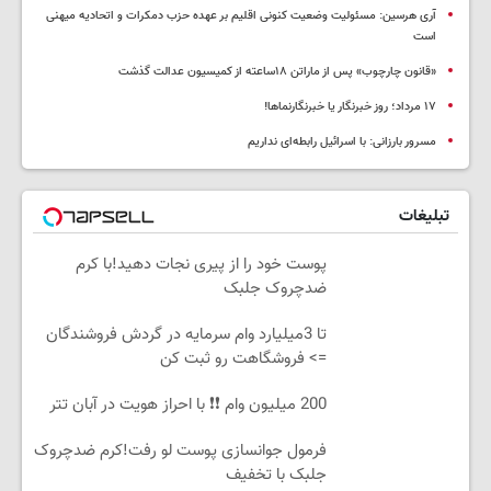
آری هرسین: مسئولیت وضعیت کنونی اقلیم بر عهده حزب دمکرات و اتحادیه میهنی
است
«قانون چارچوب» پس از ماراتن ۱۸ساعته از کمیسیون عدالت گذشت
١٧ مرداد؛ روز خبرنگار یا خبرنگارنماها!
مسرور بارزانی: با اسرائیل رابطه‌ای نداریم
تبلیغات
پوست خود را از پیری نجات دهید!با کرم
ضدچروک جلبک
تا 3میلیارد وام سرمایه در گردش فروشندگان
=> فروشگاهت رو ثبت کن
200 میلیون وام ❗❗ با احراز هویت در آبان تتر
فرمول جوانسازی پوست لو رفت!کرم ضدچروک
جلبک با تخفیف