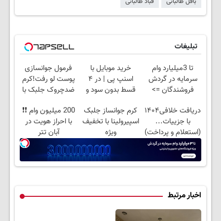
بافل طالبانی
قباد طالبانی
تبلیغات
تا 3میلیارد وام
خرید موبایل با
فرمول جوانسازی
سرمایه در گردش
اسنپ پی | در ۴
پوست لو رفت!کرم
فروشندگان =>
قسط بدون سود و
ضدچروک جلبک با
فروشگاهت رو ثبت
کارمزد!
تخفیف
دریافت خلافی۱۴۰۴
کرم جوانساز جلبک
200 میلیون وام ❗❗
کن
با جزییات...
اسپیرولینا با تخفیف
با احراز هویت در
(استعلام و پرداخت)
ویژه
آبان تتر
اخبار مرتبط