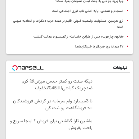
چرا ورود جولانی به جنگ لبنان همچنان بعید است؟
انسجام و همدلی، پایه اصلی تاب آوری اجتماعی است
آری هرسین: مسئولیت وضعیت کنونی اقلیم بر عهده حزب دمکرات و اتحادیه میهنی
است
«قانون چارچوب» پس از ماراتن ۱۸ساعته از کمیسیون عدالت گذشت
١٧ مرداد؛ روز خبرنگار یا خبرنگارنماها!
تبلیغات
دیگه سنت رو کمتر حدس میزنن😉 کرم
ضدچروک گیاهی👈🏻45%تخفیف
تا 3میلیارد وام سرمایه در گردش فروشندگان
=> فروشگاهت رو ثبت کن
ماشین تارا گذاشتی برای فروش ؟ اینجا سریع و
راحت بفروش