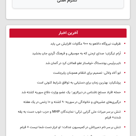
تلگرام اصلی
آخرین اخبار
ظرفیت نیروگاه دالاهو به ۹۰۰ مگاوات افزایش می یابد
آرام تیگران؛ صدای ارمنی که به موسیقی و فرهنگ کُردی جان بخشید
نایب‌رئیس بوندستاگ خواستار عفو فعالان کرد در آلمان شد
ابو آلاء ولائی: تصمیم برای انتقام همچنان پابرجاست
پزشکیان‌: بهترین زمان برای دستیابی به توافق شرایط کنونی است
حمله افراد مسلح ناشناس در دیرالزور؛ یک عضو وزارت دفاع سوریه کشته شد
درگیری‌های عشیره‌ای و خانوادگی در سوریه؛ ۹ کشته و ۱۰ زخمی در یک هفته
تنش بر سر میراث ملی گرایی ترکی؛ نمایندگان MHP و حزب خوب دست به یقه
شدند+ فیلم
تنش بر سر نام دمیرتاش در کمیسیون عدالت؛ او ابزار دست شما نیست + فیلم