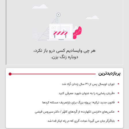
پربازدیدترین
توران اویسال پس از ۳۱ سال زندان آزاد شد
«قربان رضایی» را به عنوان شهید معرفی کنید
قانون جدید ترکیه؛ پروژه بزرگ‌ برای بازتعریف مسئله کردها
عکس‌های «لارنس لکهارت» از کُردهای کلهُر / دکتر سیروس فیضی
باباگرگر جان می گیرد/ نجات گری که در راه ایثار فدا شد