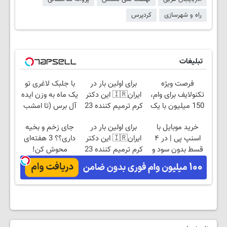
راه و شهرسازی
کردپرس
تبلیغات
فرصت ویژه
برای اولین بار در
با جلبک لاغری تو
تکنولایف برای وام،
ایران🇮🇷 این دکتر
یک ماه به وزن ایده
150 میلیون با یک
کرم ترمیم کننده 23
آل برس (تا امشب
چک
روزه ساخت!
تخفیف ویژه)
خرید موبایل با
برای اولین بار در
جای زخم و بخیه
اسنپ پی | در ۴
ایران🇮🇷 این دکتر
داری؟؟ 3 هفته‌ای
قسط بدون سود و
کرم ترمیم کننده 23
محوش کن!
کارمزد!
روزه ساخت!