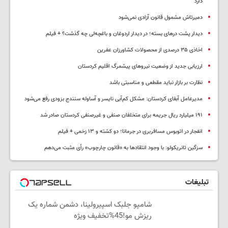
دارد
دمیرتاش مشمول قانون آزادی نمی‌شود
دیدار پشت درهای بسته؛ در دیدار اردوغان و باغچه‌لی چه گذشت؟ + فیلم
اخاذی ۳۵ درصدی از محصولات کشاورزان عفرین
ارزیابی جدید از وضعیت نیروهای پیشمرگ اقلیم کردستان
نظارت بر بازار نباید مقطعی و مناسبتی باشد
مدیرعامل آبفای کردستان: مشکل کم‌آبی نایسر و آساوله سنندج بزودی رفع می‌شود
۱۹۱ میلیارد ریال جریمه برای متخلفان صنفی و غیرصنفی کردستان صادر شد
انفجار در اتوبوس مسافربری در جرمانا؛ دو کشته و ۱۳ زخمی + فیلم
سزگین تانریکولو: با وجود انتقادها به «قانون چارچوب» رأی مثبت می‌دهم
تبلیغات
شامپو جلبک اسپیرولینا، دشمن شماره یک
ریزش مو!45%تخفیف ویژه