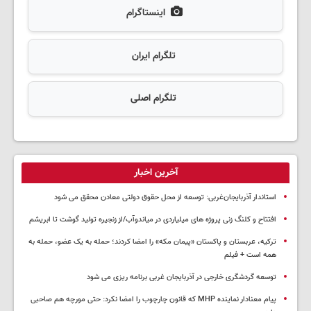
اینستاگرام
تلگرام ایران
تلگرام اصلی
آخرین اخبار
استاندار آذربایجان‌غربی: توسعه از محل حقوق دولتی معادن محقق می شود
افتتاح و کلنگ زنی پروژه های میلیاردی در میاندوآب/از زنجیره تولید گوشت تا ابریشم
ترکیه، عربستان و پاکستان «پیمان مکه» را امضا کردند؛ حمله به یک عضو، حمله به
همه است + فیلم
توسعه گردشگری خارجی در آذربایجان غربی برنامه ریزی می شود
پیام معنادار نماینده MHP که قانون چارچوب را امضا نکرد: حتی مورچه هم صاحبی